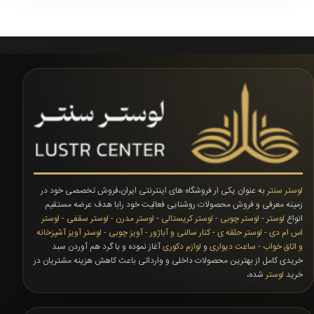
لوستر سنتر
به عنوان یکی ار فروشگاه های اینترنتی ایران،فروش تخصصی خود در
زمینه معرفی و فروش محصولات روشنایی فعالیت خود رابا هدف عرضه مستقیم
انواع
لوستر
-
لوستر چوبی
-
لوستر کریستالی
-
لوستر مدرن
-
لوستر سقفی
-
لوستر
اس ام دی
-
لوستر حلقه ی
-
کنار سالنی و آباژور
-
آویز چوبی
-
لوستر آویز آشپزخانه
و اتاق خواب
-
ساعت دیواری
و
لوازم دکوری
آغاز نموده و با گرد هم آوردن سبد
خریدی کامل از بهترین محصولات داخلی و وارداتی باعث کاهش هزینه مشتریان در
خرید
لوستر
شده،