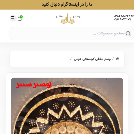
ما را در اینستاگرام دنبال کنید
021-65536452
0
09125094179
/
/
لوستر سقفی کریستالی هوتن