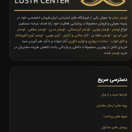
لوستر سنتر
به عنوان یکی ار فروشگاه های اینترنتی ایران،فروش تخصصی خود در
زمینه معرفی و فروش محصولات روشنایی فعالیت خود رابا هدف عرضه مستقیم
انواع
لوستر
-
لوستر چوبی
-
لوستر کریستالی
-
لوستر مدرن
-
لوستر سقفی
-
لوستر
اس ام دی
-
لوستر حلقه ی
-
کنار سالنی و آباژور
-
آویز چوبی
-
لوستر آویز آشپزخانه
و اتاق خواب
-
ساعت دیواری
و
لوازم دکوری
آغاز نموده و با گرد هم آوردن سبد
خریدی کامل از بهترین محصولات داخلی و وارداتی باعث کاهش هزینه مشتریان در
خرید
لوستر
شده،
دسترسی سریع
شرایط خرید و ارسال
رویه های ارسال سفارش
شیوه های پرداخت
پرسش های متداول