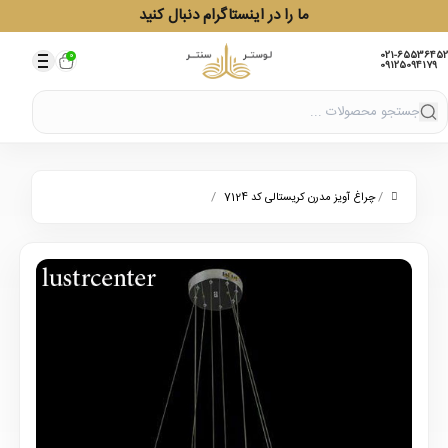
ما را در اینستاگرام دنبال کنید
021-65536452
0
09125094179
/
/
چراغ آویز مدرن کریستالی کد 7124