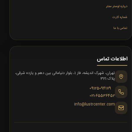
درباره لوستر سنتر
شماره کارت
تماس با ما
اطلاعات تماس
تهران، شهرک اندیشه، فاز 1، بلوار دنیامالی بین دهم و یازده شرقی،
پلاک 321
09125094179
021-65536452
info@lustrcenter.com