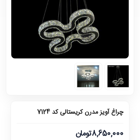
چراغ آویز مدرن کریستالی کد 7124
8,650,000تومان