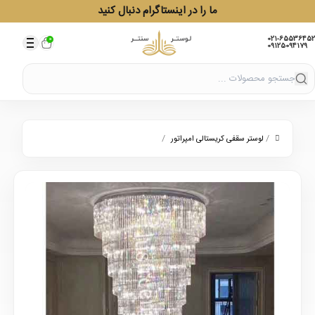
ما را در اینستاگرام دنبال کنید
021-65536452
0
09125094179
/
/
لوستر سقفی کریستالی امپراتور