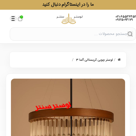
ما را در اینستاگرام دنبال کنید
021-65536452
0
09125094179
/
/
لوستر چوبی کریستالی آلما 3