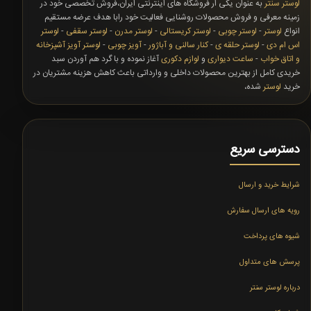
لوستر سنتر
به عنوان یکی ار فروشگاه های اینترنتی ایران،فروش تخصصی خود در
زمینه معرفی و فروش محصولات روشنایی فعالیت خود رابا هدف عرضه مستقیم
انواع
لوستر
-
لوستر چوبی
-
لوستر کریستالی
-
لوستر مدرن
-
لوستر سقفی
-
لوستر
اس ام دی
-
لوستر حلقه ی
-
کنار سالنی و آباژور
-
آویز چوبی
-
لوستر آویز آشپزخانه
و اتاق خواب
-
ساعت دیواری
و
لوازم دکوری
آغاز نموده و با گرد هم آوردن سبد
خریدی کامل از بهترین محصولات داخلی و وارداتی باعث کاهش هزینه مشتریان در
خرید
لوستر
شده،
دسترسی سریع
شرایط خرید و ارسال
رویه های ارسال سفارش
شیوه های پرداخت
پرسش های متداول
درباره لوستر سنتر