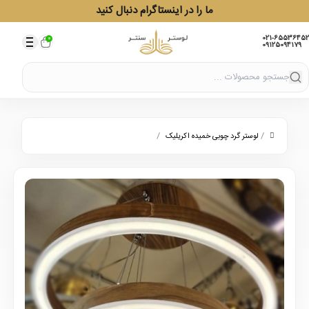
ما را در اینستاگرام دنبال کنید
021-65536452
0
09125094179
/
/
لوستر گرد چوبی خمیده اکریلیک