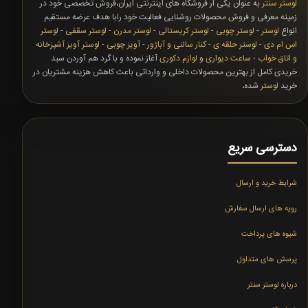
لوستر سنتر
به عنوان یکی ار فروشگاه های اینترنتی ایران،فروش تخصصی خود در
زمینه معرفی و فروش محصولات روشنایی فعالیت خود رابا هدف عرضه مستقیم
انواع
لوستر
-
لوستر چوبی
-
لوستر کریستالی
-
لوستر مدرن
-
لوستر سقفی
-
لوستر
اس ام دی
-
لوستر حلقه ی
-
کنار سالنی و آباژور
-
آویز چوبی
-
لوستر آویز آشپزخانه
و اتاق خواب
-
ساعت دیواری
و
لوازم دکوری
آغاز نموده و با گرد هم آوردن سبد
خریدی کامل از بهترین محصولات داخلی و وارداتی باعث کاهش هزینه مشتریان در
خرید
لوستر
شده،
دسترسی سریع
شرایط خرید و ارسال
رویه های ارسال سفارش
شیوه های پرداخت
پرسش های متداول
درباره لوستر سنتر