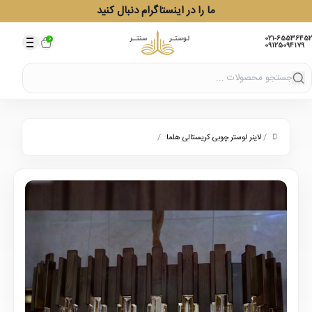
ما را در اینستاگرام دنبال کنید
021-65536452
0
09125094179
/
/
لاینر لوستر چوبی کریستالی هلما