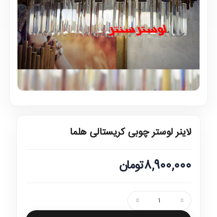
لاینر لوستر چوبی کریستالی هلما
8,900,000تومان