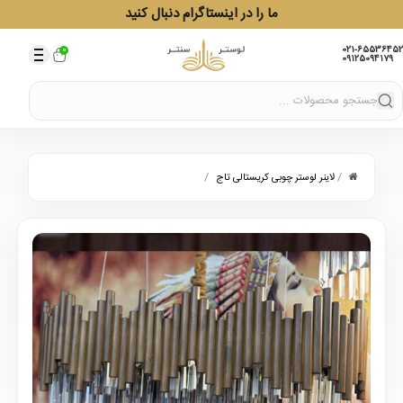
ما را در اینستاگرام دنبال کنید
021-65536452
0
09125094179
/
/
لاینر لوستر چوبی کریستالی تاج