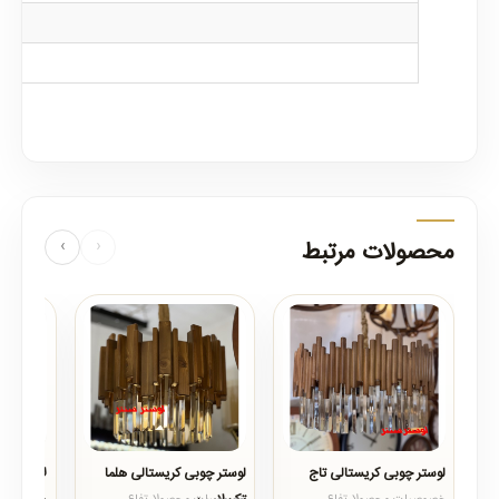
محصولات مرتبط
‹
›
لوستر چوبی کریستالی تاج
لوستر چوبی کریستالی هلما
لاینر لوس