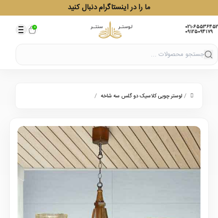
ما را در اینستاگرام دنبال کنید
021-65536452
0
09125094179
/
/
لوستر چوبی کلاسیک دو گلس سه شاخه