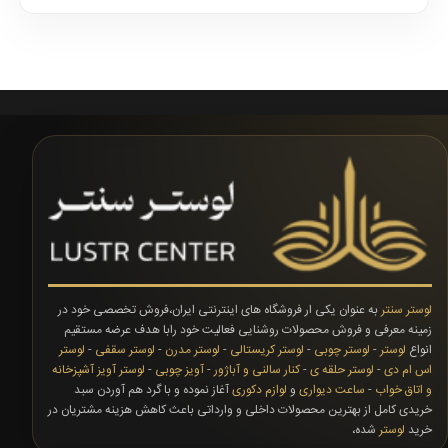
لوستر سنتر
به عنوان یکی ار فروشگاه های اینترنتی ایران،فروش تخصصی خود در
زمینه معرفی و فروش محصولات روشنایی فعالیت خود رابا هدف عرضه مستقیم
انواع
لوستر
-
لوستر چوبی
-
لوستر کریستالی
-
لوستر مدرن
-
لوستر سقفی
-
لوستر
اس ام دی
-
لوستر حلقه ی
-
کنار سالنی و آباژور
-
آویز چوبی
-
لوستر آویز آشپزخانه
و اتاق خواب
-
ساعت دیواری
و
لوازم دکوری
آغاز نموده و با گرد هم آوردن سبد
خریدی کامل از بهترین محصولات داخلی و وارداتی باعث کاهش هزینه مشتریان در
خرید
لوستر
شده،