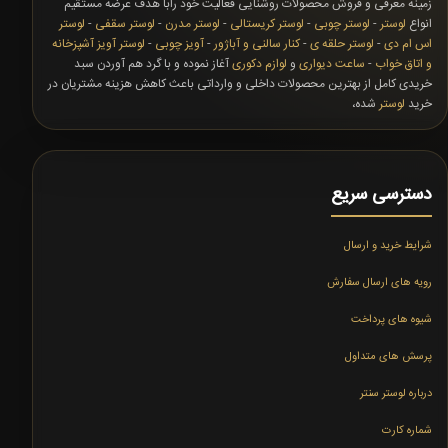
زمینه معرفی و فروش محصولات روشنایی فعالیت خود رابا هدف عرضه مستقیم
انواع
لوستر
-
لوستر چوبی
-
لوستر کریستالی
-
لوستر مدرن
-
لوستر سقفی
-
لوستر
اس ام دی
-
لوستر حلقه ی
-
کنار سالنی و آباژور
-
آویز چوبی
-
لوستر آویز آشپزخانه
و اتاق خواب
-
ساعت دیواری
و
لوازم دکوری
آغاز نموده و با گرد هم آوردن سبد
خریدی کامل از بهترین محصولات داخلی و وارداتی باعث کاهش هزینه مشتریان در
خرید
لوستر
شده،
دسترسی سریع
شرایط خرید و ارسال
رویه های ارسال سفارش
شیوه های پرداخت
پرسش های متداول
درباره لوستر سنتر
شماره کارت