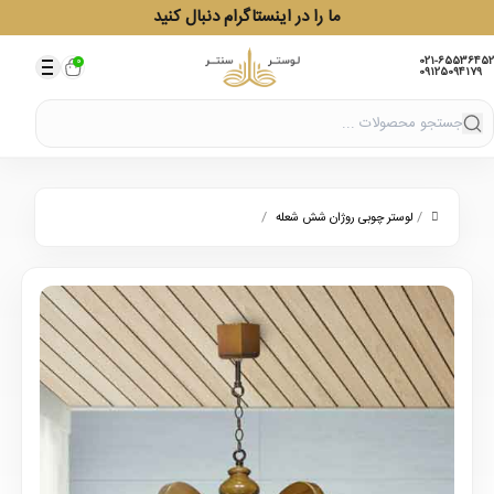
ما را در اینستاگرام دنبال کنید
021-65536452
0
09125094179
/
/
لوستر چوبی روژان شش شعله