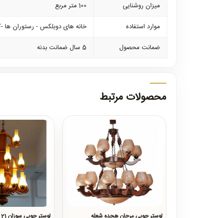
میزان روشنایی
100 متر مربع
موارد استفاده
خانه های دوبلکس - رستوران ها -ک
ضمانت محصول
5 سال ضمانت بدنه
محصولات مرتبط
لوستر چوبی مرجان هجده شعله
لوستر چوبی سوزان 21 شاخه