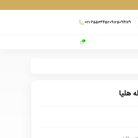
021-65536452
09125094179
0