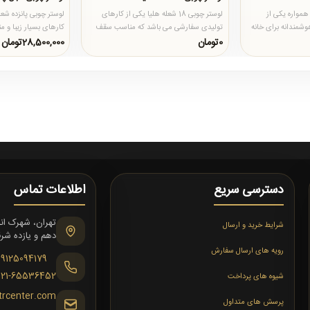
مواره یکی از
لوستر چوبی 18 شعله هلیا یکی از کارهای
لوستر چوبی پانزده شعل
شمندانه برای خانه
تولیدی سفارشی می باشد که مناسب سقف
کارهای بسیار زیبا و م
ا ار..
های بلند خانه ها و یلا های ..
خاص مناسب خانه ها.
0تومان
28,500,000تومان
دسترسی سریع
اطلاعات تماس
شرایط خرید و ارسال
دهم و یازده شرقی،
رویه های ارسال سفارش
09125094179
021-65536452
شیوه های پرداخت
trcenter.com
پرسش های متداول