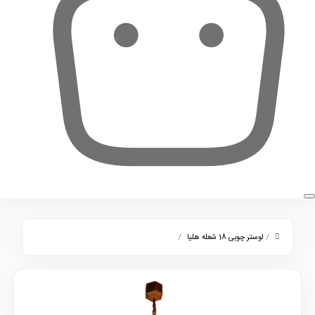
0
/
/
لوستر چوبی 18 شعله هلیا