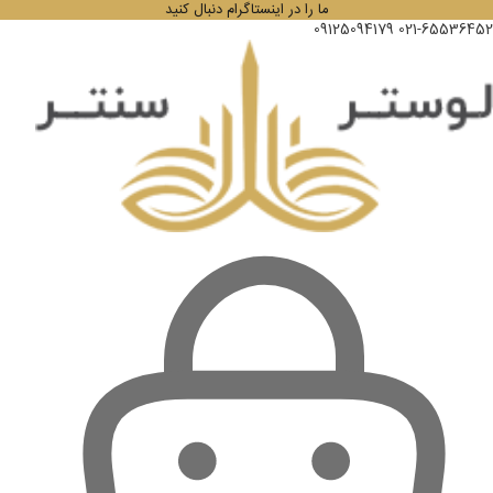
ما را در اینستاگرام دنبال کنید
09125094179
021-65536452