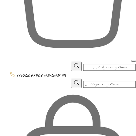
0
021-65536452
09125094179