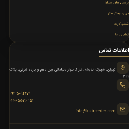
پرسش های متداول
درباره لوستر سنتر
شماره کارت
تماس با ما
اطلاعات تماس
تهران، شهرک اندیشه، فاز 1، بلوار دنیامالی بین دهم و یازده شرقی، پلاک
321
09125094179
021-65536452
info@lustrcenter.com