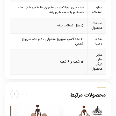
موارد
خانه های دوبلکس - رستوران ها -کافی شاپ ها و
استفاده
فضاهای با سقف های بلند
ضمانت
5 سال ضمانت بدنه
محصول
تعداد
21 عدد لامپ سرپیچ معمولی ، د و عدد سرپیچ
لامپ
شمعی
سایز
های
12 شعله و 6 شعله
دیگر
محصول
محصولات مرتبط
›
‹