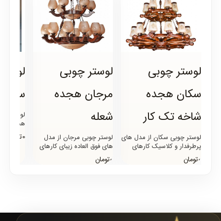
لوستر چوبی
لوستر چوبی
لوستر
سکان هجده
مرجان هجده
سوزان 21 شا
شاخه تک کار
شعله
لوسترهای 
همواره یک
مناسب و ه
0تومان
لوستر چوبی سکان از مدل های
لوستر چوبی مرجان از مدل
های دوبلک
پرطرفدار و کلاسیک کارهای
های فوق العاده زیبای کارهای
چوبی است که در طراحی و
چوبی لوستر سنتر است که از
0تومان
0تومان
ساختار آن از سکان کشتی ال..
تنوع بی نظیری در سایزب..