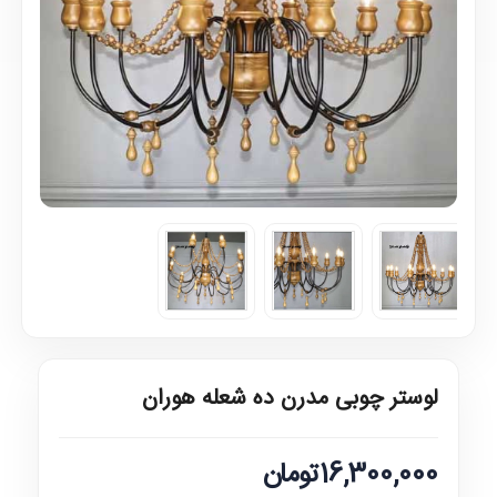
لوستر چوبی مدرن ده شعله هوران
16,300,000تومان