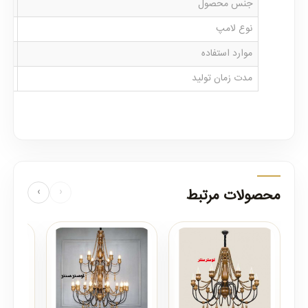
جنس محصول
بدن
نوع لامپ
سرپ
موارد استفاده
پذیر
مدت زمان تولید
35 روز کار
محصولات مرتبط
‹
›