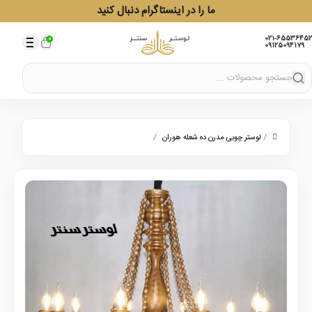
ما را در اینستاگرام دنبال کنید
021-65536452
0
09125094179
/
/
لوستر چوبی مدرن ده شعله هوران