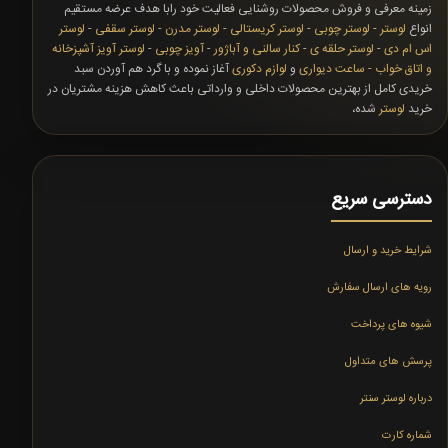
زمینه معرفی و فروش محصولات روشنایی فعالیت خود رابا هدف عرضه مستقیم
انواع
لوستر
-
لوستر چوبی
-
لوستر کریستالی
-
لوستر مدرن
-
لوستر سقفی
-
لوستر
اس ام دی
-
لوستر حلقه ی
-
کنار سالنی و آباژور
-
آویز چوبی
-
لوستر آویز آشپزخانه
و اتاق خواب
-
ساعت دیواری
و
لوازم دکوری
آغاز نموده و با گرد هم آوردن سبد
خریدی کامل از بهترین محصولات داخلی و وارداتی باعث کاهش هزینه مشتریان در
خرید
لوستر
شده،
دسترسی سریع
شرایط خرید و ارسال
رویه های ارسال سفارش
شیوه های پرداخت
پرسش های متداول
درباره لوستر سنتر
شماره کارت