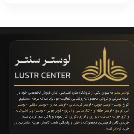
لوستر سنتر
به عنوان یکی ار فروشگاه های اینترنتی ایران،فروش تخصصی خود در
زمینه معرفی و فروش محصولات روشنایی فعالیت خود رابا هدف عرضه مستقیم
انواع
لوستر
-
لوستر چوبی
-
لوستر کریستالی
-
لوستر مدرن
-
لوستر سقفی
-
لوستر
اس ام دی
-
لوستر حلقه ی
-
کنار سالنی و آباژور
-
آویز چوبی
-
لوستر آویز آشپزخانه
و اتاق خواب
-
ساعت دیواری
و
لوازم دکوری
آغاز نموده و با گرد هم آوردن سبد
خریدی کامل از بهترین محصولات داخلی و وارداتی باعث کاهش هزینه مشتریان در
خرید
لوستر
شده،