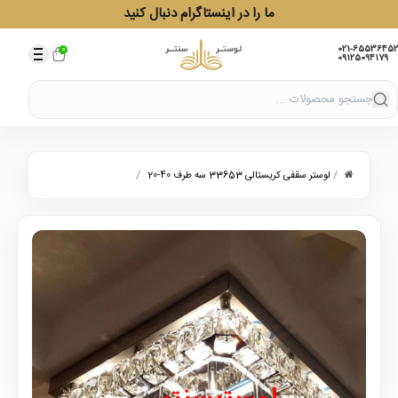
ما را در اینستاگرام دنبال کنید
021-65536452
0
09125094179
/
/
لوستر سقفی کریستالی 33653 سه طرف 40-20