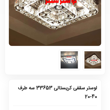
لوستر سقفی کریستالی 33653 سه طرف
40-20