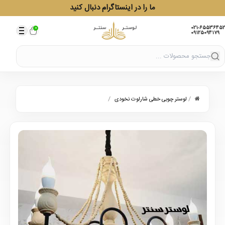
ما را در اینستاگرام دنبال کنید
021-65536452
0
09125094179
/
/
لوستر چوبی خطی شارلوت نخودی