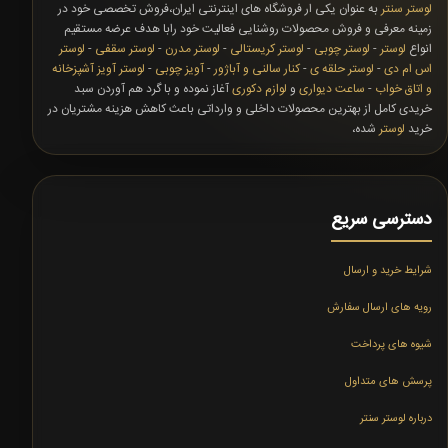
لوستر سنتر
به عنوان یکی ار فروشگاه های اینترنتی ایران،فروش تخصصی خود در
زمینه معرفی و فروش محصولات روشنایی فعالیت خود رابا هدف عرضه مستقیم
انواع
لوستر
-
لوستر چوبی
-
لوستر کریستالی
-
لوستر مدرن
-
لوستر سقفی
-
لوستر
اس ام دی
-
لوستر حلقه ی
-
کنار سالنی و آباژور
-
آویز چوبی
-
لوستر آویز آشپزخانه
و اتاق خواب
-
ساعت دیواری
و
لوازم دکوری
آغاز نموده و با گرد هم آوردن سبد
خریدی کامل از بهترین محصولات داخلی و وارداتی باعث کاهش هزینه مشتریان در
خرید
لوستر
شده،
دسترسی سریع
شرایط خرید و ارسال
رویه های ارسال سفارش
شیوه های پرداخت
پرسش های متداول
درباره لوستر سنتر