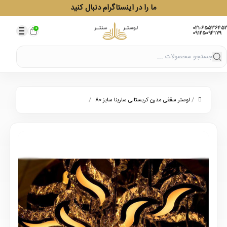
ما را در اینستاگرام دنبال کنید
021-65536452
0
09125094179
/
/
لوستر سقفی مدرن کریستالی سارینا سایز 80