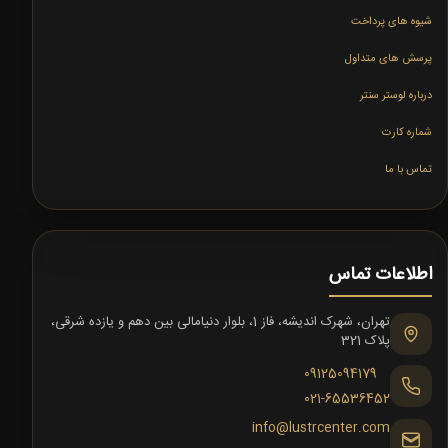
شیوه های پرداخت
پرسش های متداول
درباره لوستر سنتر
شماره کارت
تماس با ما
اطلاعات تماس
تهران، شهرک اندیشه، فاز 1، بلوار دنیامالی بین دهم و یازده شرقی،
پلاک 321
09125094179
021-65536452
info@lustrcenter.com