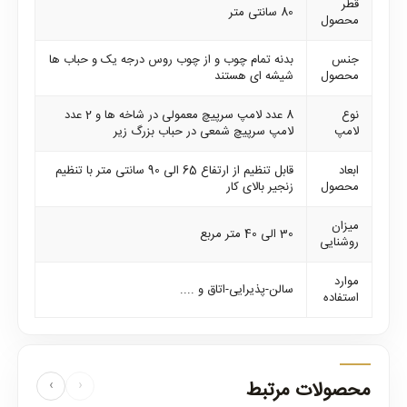
قطر
80 سانتی متر
محصول
جنس
بدنه تمام چوب و از چوب روس درجه یک و حباب ها
محصول
شیشه ای هستند
نوع
8 عدد لامپ سرپیچ معمولی در شاخه ها و 2 عدد
لامپ
لامپ سرپیچ شمعی در حباب بزرگ زیر
ابعاد
قابل تنظیم از ارتفاع 65 الی 90 سانتی متر با تنظیم
محصول
زنجیر بالای کار
میزان
30 الی 40 متر مربع
روشنایی
موارد
سالن-پذیرایی-اتاق و ....
استفاده
محصولات مرتبط
‹
›