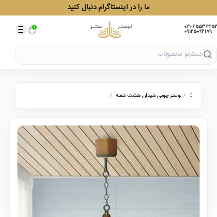
ما را در اینستاگرام دنبال کنید
021-65536452
0
09125094179
/
/
لوستر چوبی شیدان هشت شعله