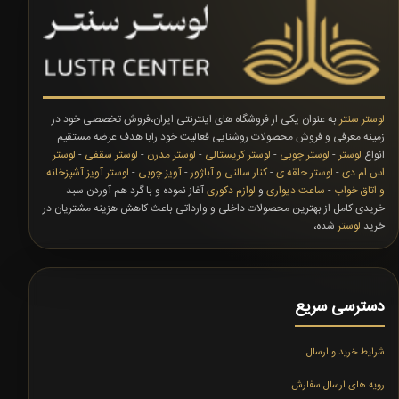
لوستر سنتر
به عنوان یکی ار فروشگاه های اینترنتی ایران،فروش تخصصی خود در
زمینه معرفی و فروش محصولات روشنایی فعالیت خود رابا هدف عرضه مستقیم
انواع
لوستر
-
لوستر چوبی
-
لوستر کریستالی
-
لوستر مدرن
-
لوستر سقفی
-
لوستر
اس ام دی
-
لوستر حلقه ی
-
کنار سالنی و آباژور
-
آویز چوبی
-
لوستر آویز آشپزخانه
و اتاق خواب
-
ساعت دیواری
و
لوازم دکوری
آغاز نموده و با گرد هم آوردن سبد
خریدی کامل از بهترین محصولات داخلی و وارداتی باعث کاهش هزینه مشتریان در
خرید
لوستر
شده،
دسترسی سریع
شرایط خرید و ارسال
رویه های ارسال سفارش