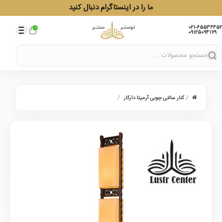
ما را در اینستاگرام دنبال کنید
021-65536452
0
09125094179
/
/
کنار سالنی چوبی آرمیتا دارکار