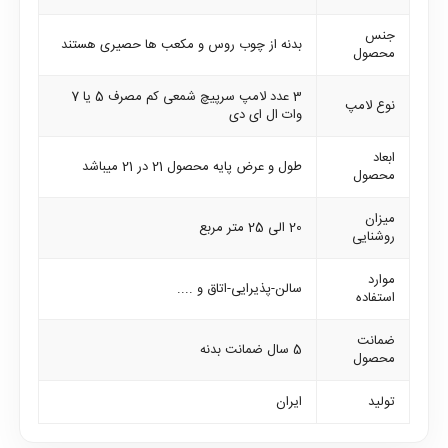
جنس
بدنه از چوب روس و مکعب ها حصیری هستند
محصول
3 عدد لامپ سرپیچ شمعی کم مصرف 5 یا 7
نوع لامپ
وات ال ای دی
ابعاد
طول و عرض پایه محصول 21 در 21 میباشد
محصول
میزان
20 الی 25 متر مربع
روشنایی
موارد
سالن-پذیرایی-اتاق و ....
استفاده
ضمانت
5 سال ضمانت بدنه
محصول
تولید
ایران