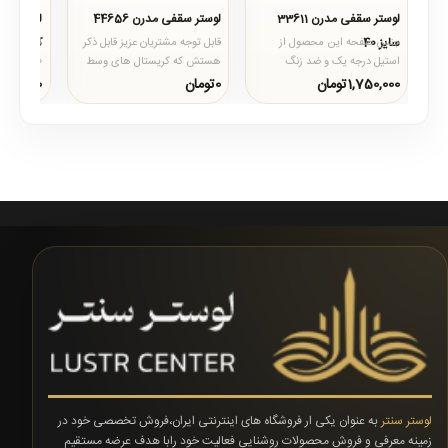
لوستر سقفی مدرن 33611
لوستر سقفی مدرن 44656
لوستر سق
سایز 40
کریستالی 470
جنس صفحه این محصول از
قابل توجه مشتریان عزیز قابل ذکر
لوستر سقف
استیل درجه یک و ضد زنگ
هستش که کریستال های وسط
4470
میباشد که از ضخامت و استحکام
به علت نبود در بازار گوی گرد
تولید شده
1,750,000تومان
0تومان
0تومان
بسیار بالایی برخوردار است ..
سفید جایگزین شد..
در تولید آن
لوستر سنتر
به عنوان یکی ار فروشگاه های اینترنتی ایران،فروش تخصصی خود در
زمینه معرفی و فروش محصولات روشنایی فعالیت خود رابا هدف عرضه مستقیم