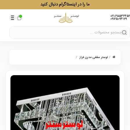
ما را در اینستاگرام دنبال کنید
021-65536452
0
09125094179
/
/
لوستر سقفی مدرن فراز