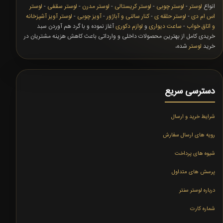
انواع
لوستر
-
لوستر چوبی
-
لوستر کریستالی
-
لوستر مدرن
-
لوستر سقفی
-
لوستر
اس ام دی
-
لوستر حلقه ی
-
کنار سالنی و آباژور
-
آویز چوبی
-
لوستر آویز آشپزخانه
و اتاق خواب
-
ساعت دیواری
و
لوازم دکوری
آغاز نموده و با گرد هم آوردن سبد
خریدی کامل از بهترین محصولات داخلی و وارداتی باعث کاهش هزینه مشتریان در
خرید
لوستر
شده،
دسترسی سریع
شرایط خرید و ارسال
رویه های ارسال سفارش
شیوه های پرداخت
پرسش های متداول
درباره لوستر سنتر
شماره کارت