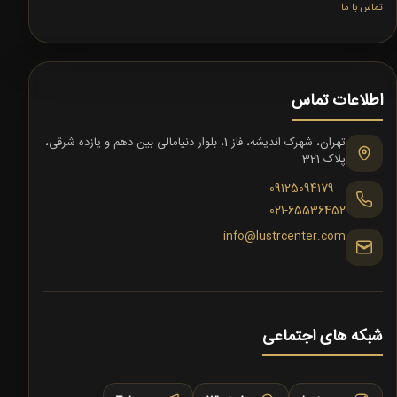
تماس با ما
اطلاعات تماس
تهران، شهرک اندیشه، فاز 1، بلوار دنیامالی بین دهم و یازده شرقی،
پلاک 321
09125094179
021-65536452
info@lustrcenter.com
شبکه های اجتماعی