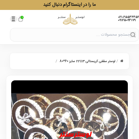
ما را در اینستاگرام دنبال کنید
021-65536452
0
09125094179
/
/
لوستر سقفی کریستالی 22113 سایز 60*80