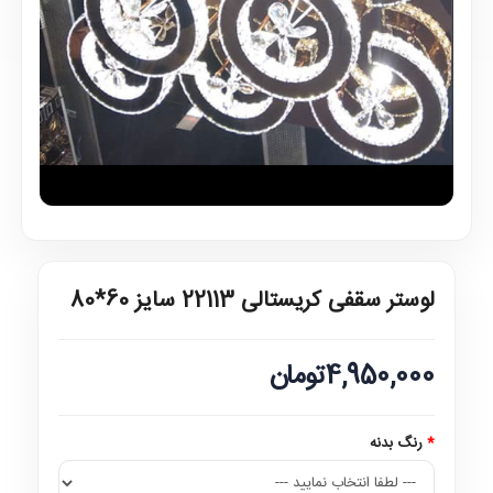
لوستر سقفی کریستالی 22113 سایز 60*80
4,950,000تومان
رنگ بدنه