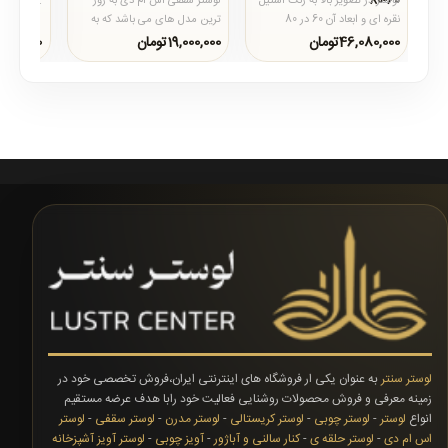
60-80
لوستر در تصویر بالا به رنگ استیل
لوستر سقفی اس ام دی به روز
..
نقره ای و ابعاد آن 60 در 80
ترین مدل های می باشد که به
میباشد .لوستر سقفی مدل 2225
بازار آماده است که از بدنه
46,080,000تومان
19,000,000تومان
0تومان
در ابعاد مخ..
استیل&nbsp; و کریست..
لوستر سنتر
به عنوان یکی ار فروشگاه های اینترنتی ایران،فروش تخصصی خود در
زمینه معرفی و فروش محصولات روشنایی فعالیت خود رابا هدف عرضه مستقیم
انواع
لوستر
-
لوستر چوبی
-
لوستر کریستالی
-
لوستر مدرن
-
لوستر سقفی
-
لوستر
اس ام دی
-
لوستر حلقه ی
-
کنار سالنی و آباژور
-
آویز چوبی
-
لوستر آویز آشپزخانه