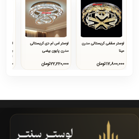
لوستر سقفی کریستالی مدرن
لوستر اس ام دی کریستالی
لوستر سق
مینا
مدرن پایون بیضی
بیژن
..
..
لوستر منا
bsp;&n..
17,800,000تومان
22,220,000تومان
18,780,000ت