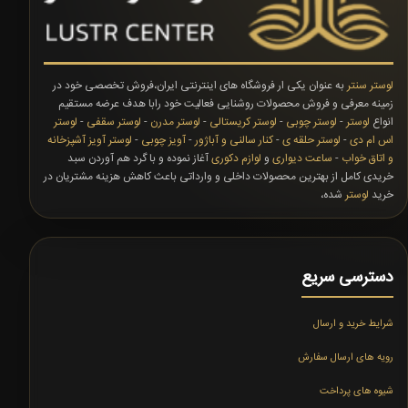
لوستر سنتر
به عنوان یکی ار فروشگاه های اینترنتی ایران،فروش تخصصی خود در
زمینه معرفی و فروش محصولات روشنایی فعالیت خود رابا هدف عرضه مستقیم
انواع
لوستر
-
لوستر چوبی
-
لوستر کریستالی
-
لوستر مدرن
-
لوستر سقفی
-
لوستر
اس ام دی
-
لوستر حلقه ی
-
کنار سالنی و آباژور
-
آویز چوبی
-
لوستر آویز آشپزخانه
و اتاق خواب
-
ساعت دیواری
و
لوازم دکوری
آغاز نموده و با گرد هم آوردن سبد
خریدی کامل از بهترین محصولات داخلی و وارداتی باعث کاهش هزینه مشتریان در
خرید
لوستر
شده،
دسترسی سریع
شرایط خرید و ارسال
رویه های ارسال سفارش
شیوه های پرداخت