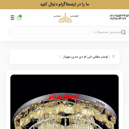
ما را در اینستاگرام دنبال کنید
021-65536452
0
09125094179
/
/
لوستر سقفی اس ام دی مدرن مهرناز