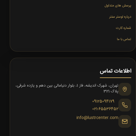
پرسش های متداول
درباره لوستر سنتر
شماره کارت
تماس با ما
اطلاعات تماس
تهران، شهرک اندیشه، فاز 1، بلوار دنیامالی بین دهم و یازده شرقی،
پلاک 321
09125094179
021-65536452
info@lustrcenter.com