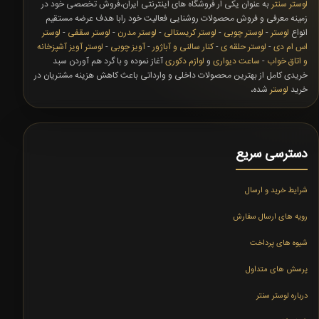
لوستر سنتر
به عنوان یکی ار فروشگاه های اینترنتی ایران،فروش تخصصی خود در
زمینه معرفی و فروش محصولات روشنایی فعالیت خود رابا هدف عرضه مستقیم
انواع
لوستر
-
لوستر چوبی
-
لوستر کریستالی
-
لوستر مدرن
-
لوستر سقفی
-
لوستر
اس ام دی
-
لوستر حلقه ی
-
کنار سالنی و آباژور
-
آویز چوبی
-
لوستر آویز آشپزخانه
و اتاق خواب
-
ساعت دیواری
و
لوازم دکوری
آغاز نموده و با گرد هم آوردن سبد
خریدی کامل از بهترین محصولات داخلی و وارداتی باعث کاهش هزینه مشتریان در
خرید
لوستر
شده،
دسترسی سریع
شرایط خرید و ارسال
رویه های ارسال سفارش
شیوه های پرداخت
پرسش های متداول
درباره لوستر سنتر