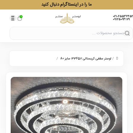
ما را در اینستاگرام دنبال کنید
021-65536452
0
09125094179
/
/
لوستر سقفی کریستالی 33652 سایز 80