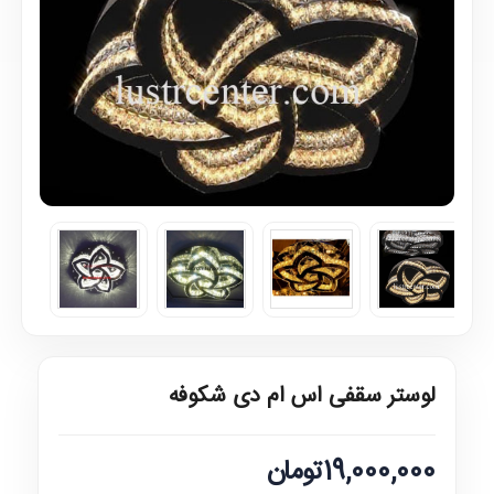
لوستر سقفی اس ام دی شکوفه
19,000,000تومان