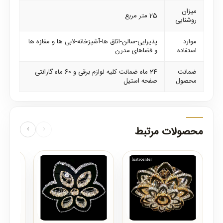
میزان
25 متر مربع
روشنایی
موارد
پذیرایی-سالن-اتاق ها-آشپزخانه-لابی ها و مغازه ها
استفاده
و فضاهای مدرن
ضمانت
24 ماه ضمانت کلیه لوازم برقی و 60 ماه گارانتی
محصول
صفحه استیل
محصولات مرتبط
‹
›