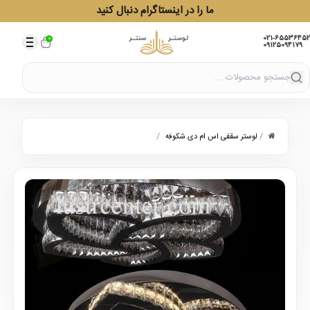
ما را در اینستاگرام دنبال کنید
021-65536452
0
09125094179
/
/
لوستر سقفی اس ام دی شکوفه