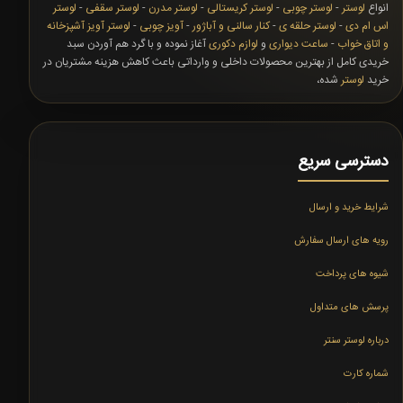
انواع
لوستر
-
لوستر چوبی
-
لوستر کریستالی
-
لوستر مدرن
-
لوستر سقفی
-
لوستر
اس ام دی
-
لوستر حلقه ی
-
کنار سالنی و آباژور
-
آویز چوبی
-
لوستر آویز آشپزخانه
و اتاق خواب
-
ساعت دیواری
و
لوازم دکوری
آغاز نموده و با گرد هم آوردن سبد
خریدی کامل از بهترین محصولات داخلی و وارداتی باعث کاهش هزینه مشتریان در
خرید
لوستر
شده،
دسترسی سریع
شرایط خرید و ارسال
رویه های ارسال سفارش
شیوه های پرداخت
پرسش های متداول
درباره لوستر سنتر
شماره کارت