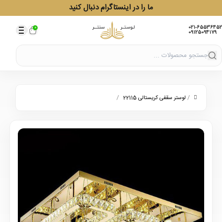
ما را در اینستاگرام دنبال کنید
021-65536452
0
09125094179
/
/
لوستر سقفی کریستالی 22115