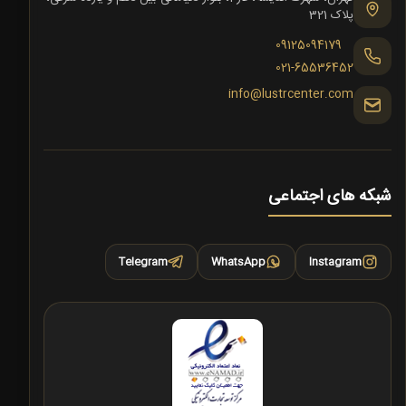
پلاک 321
09125094179
021-65536452
info@lustrcenter.com
شبکه های اجتماعی
Telegram
WhatsApp
Instagram