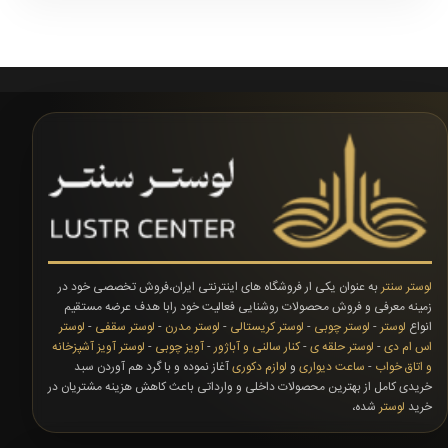
لوستر سنتر
به عنوان یکی ار فروشگاه های اینترنتی ایران،فروش تخصصی خود در
زمینه معرفی و فروش محصولات روشنایی فعالیت خود رابا هدف عرضه مستقیم
انواع
لوستر
-
لوستر چوبی
-
لوستر کریستالی
-
لوستر مدرن
-
لوستر سقفی
-
لوستر
اس ام دی
-
لوستر حلقه ی
-
کنار سالنی و آباژور
-
آویز چوبی
-
لوستر آویز آشپزخانه
و اتاق خواب
-
ساعت دیواری
و
لوازم دکوری
آغاز نموده و با گرد هم آوردن سبد
خریدی کامل از بهترین محصولات داخلی و وارداتی باعث کاهش هزینه مشتریان در
خرید
لوستر
شده،