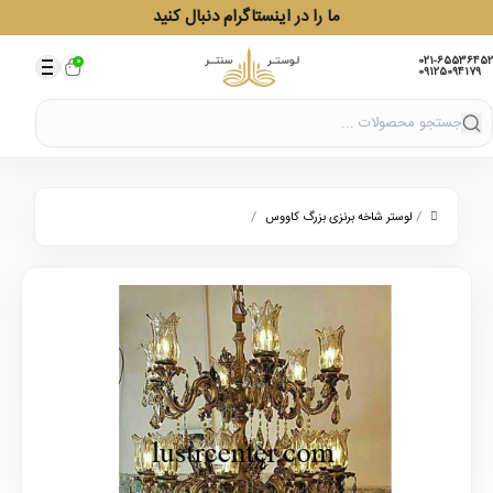
ما را در اینستاگرام دنبال کنید
021-65536452
0
09125094179
/
/
لوستر شاخه برنزی بزرگ کاووس