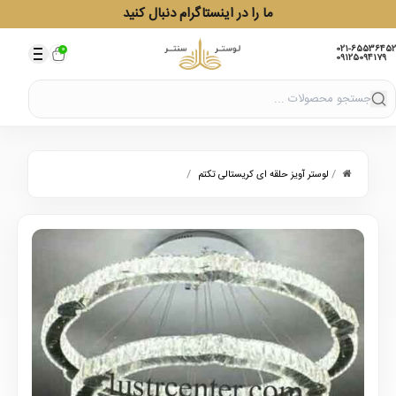
ما را در اینستاگرام دنبال کنید
021-65536452
0
09125094179
/
/
لوستر آویز حلقه ای کریستالی تکتم