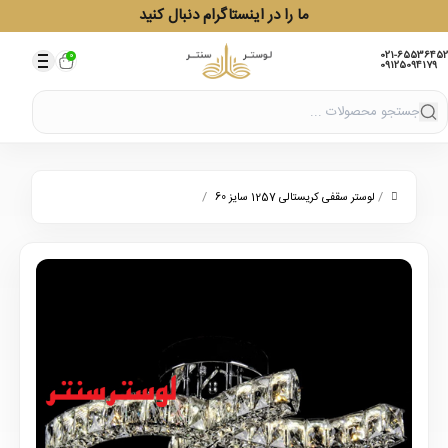
ما را در اینستاگرام دنبال کنید
021-65536452
0
09125094179
/
/
لوستر سقفی کریستالی 1257 سایز 60