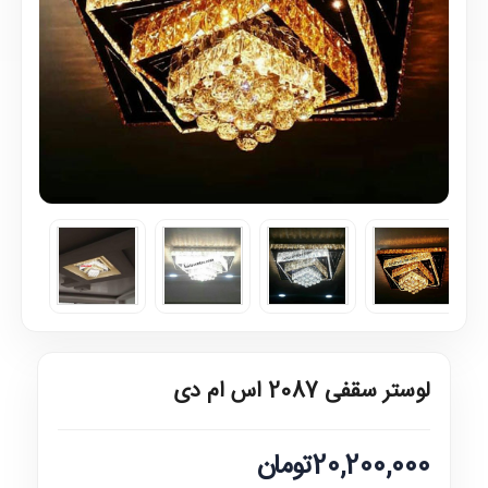
لوستر سقفی 2087 اس ام دی
20,200,000تومان