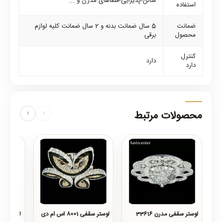
سالن-پذیرایی-فضاهای مدرن و ...
استفاده
ضمانت
5 سال ضمانت بدنه و 2 سال ضمانت کلیه لوازم
محصول
برقی
کنترل
دارد
دارد
محصولات مرتبط
‹
›
لوستر سقفی مدرن 33616
لوستر سقفی 8001 اس ام دی
لوستر سق