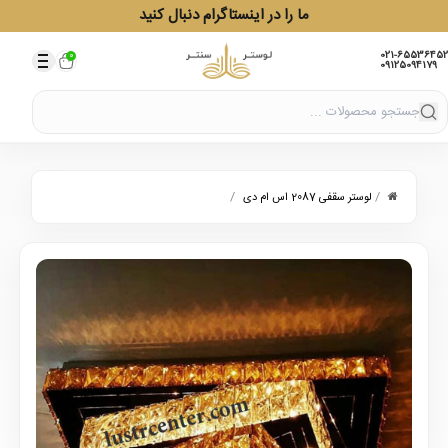
ما را در اینستاگرام دنبال کنید
021-65536452
0
09125094179
/
/
لوستر سقفی 2087 اس ام دی