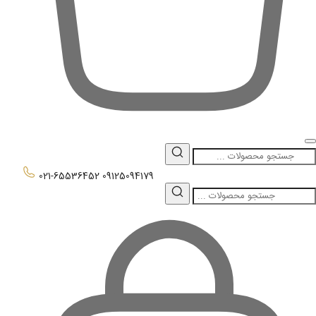
0
021-65536452
09125094179