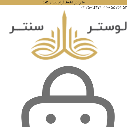
ما را در اینستاگرام دنبال کنید
09125094179
021-65536452