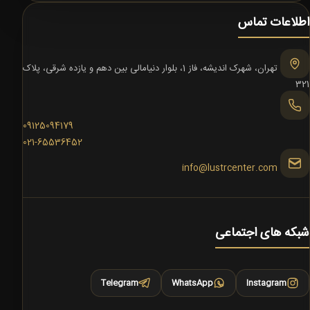
اطلاعات تماس
تهران، شهرک اندیشه، فاز 1، بلوار دنیامالی بین دهم و یازده شرقی، پلاک
321
09125094179
021-65536452
info@lustrcenter.com
شبکه های اجتماعی
Telegram
WhatsApp
Instagram