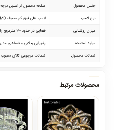
جنس محصول
صفحه محصول از استیل درجه ی
نوع لامپ
لامپ های فوق کم مصرف SMD که بر روی خود محصول نصب می باشند . سه حالته، آفتابی و مهتابی و ترکیب هردو
میزان روشنایی
فضایی در حدود 30 مترمربع را روشن می نماید
موارد استفاده
پذیرایی و لابی و فضاهای مدر
ضمانت محصول
ضمانت مرجوعی کالای معیوب و 12ماه ضمانت کلیه لوازم برقی و 10 سال ضمانت صفحه 
محصولات مرتبط