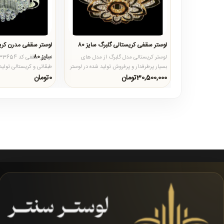
لوستر سقفی کریستالی گلبرگ سایز 80
سایز 80
لوستر کریستالی مدل گلبرگ از مدل های
بسیار پرطرفدار و پرفروش تولید شده در لوستر
طبقاتی و کریستالی تولید
سنتر میباشد که طراحی ..
است که تشکیل شده از ..
30,500,000تومان
0تومان