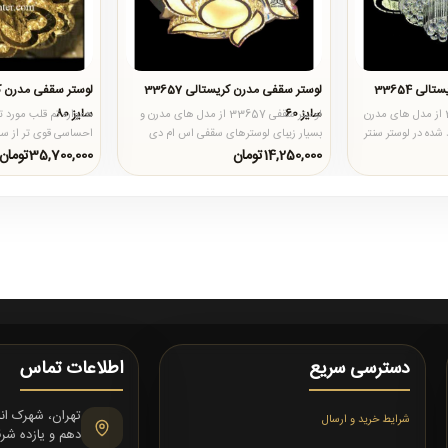
لوستر سقفی مدرن کریستالی 33654
لوستر سقفی مدرن کریستالی 33657
سایز 60
سایز 80
لوستر سقفی کد 33654 از مدل های مدرن
لوستر سقفی 33657 از مدل های مدرن و
همواره تم قلب مورد تو
 شده در لوستر سنتر
بسیار زیبای لوسترهای سقفی اس ام دی
احساسی قوی تر از سا
است که در لوستر سنتر با بهره ..
است. این محصول نیز 
14,250,000تومان
35,700,000تومان
دسترسی سریع
اطلاعات تماس
شرایط خرید و ارسال
دهم و یازده شرقی،