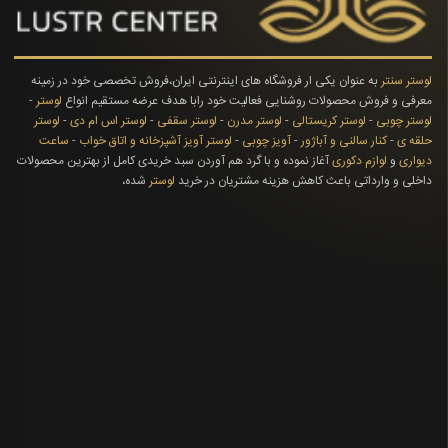
لوستر سنتر
به عنوان یکی ار فروشگاه های اینترنتی ایران،فروش تخصصی خود در زمینه
معرفی و فروش محصولات روشنایی فعالیت خود رابا هدف عرضه مستقیم انواع
لوستر
-
لوستر چوبی
-
لوستر کریستالی
-
لوستر مدرن
-
لوستر سقفی
-
لوستر اس ام دی
-
لوستر
حلقه ی
-
کنار سالنی و آباژور
-
آویز چوبی
-
لوستر آویز آشپزخانه و اتاق خواب
-
ساعت
دیواری
و
لوازم دکوری
آغاز نموده و با گرد هم آوردن سبد خریدی کامل از بهترین محصولات
داخلی و وارداتی باعث کاهش هزینه مشتریان در خرید
لوستر
شده،