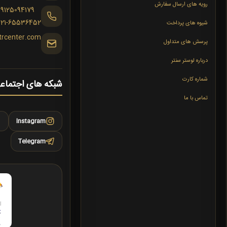
رویه های ارسال سفارش
09125094179
021-65536452
شیوه های پرداخت
trcenter.com
پرسش های متداول
درباره لوستر سنتر
شماره کارت
شبکه های اجتماع
تماس با ما
Instagram
Telegram