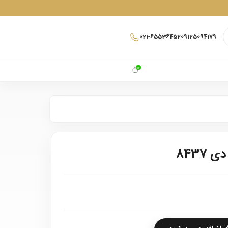
021-65536452
09125094179
0
8437