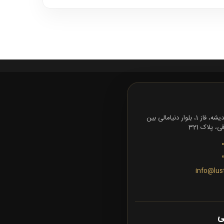
تهران، شهرک اندیشه، فاز 1، بلوار دنیامالی بین
 پلاک 321
info@lus
ی