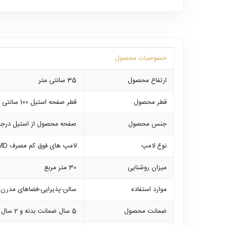
خصوصیات محصول
ارتفاع محصول
35 سانتی متر
قطر محصول
قطر صفحه استیل 100 سانتی متر میباشد
جنس محصول
صفحه محصول از استیل درجه 
نوع لامپ
لامپ های فوق کم مصرف SMD که بر روی خود محصول نصب می باشند
میزان روشنایی
30 متر مربع
موارد استفاده
سالن-پذیرایی-فضاهای مدرن و
ضمانت محصول
5 سال ضمانت بدنه و 2 سال ضمانت کلیه لوازم برقی