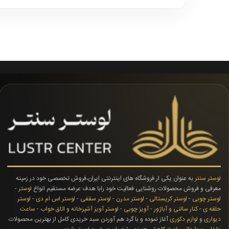
لوستر سنتر
به عنوان یکی ار فروشگاه های اینترنتی ایران،فروش تخصصی خود در زمینه
معرفی و فروش محصولات روشنایی فعالیت خود رابا هدف عرضه مستقیم انواع
لوستر
-
لوستر چوبی
-
لوستر کریستالی
-
لوستر مدرن
-
لوستر سقفی
-
لوستر اس ام دی
-
لوستر
حلقه ی
-
کنار سالنی و آباژور
-
آویز چوبی
-
لوستر آویز آشپزخانه و اتاق خواب
-
ساعت
دیواری
و
لوازم دکوری
آغاز نموده و با گرد هم آوردن سبد خریدی کامل از بهترین محصولات