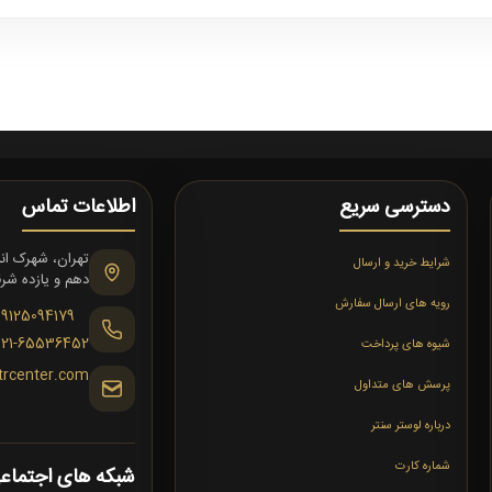
دسترسی سریع
اطلاعات تماس
شرایط خرید و ارسال
دهم و یازده شرقی،
رویه های ارسال سفارش
09125094179
021-65536452
شیوه های پرداخت
trcenter.com
پرسش های متداول
درباره لوستر سنتر
شماره کارت
شبکه های اجتماع