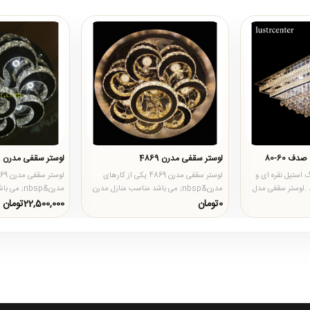
ف 60-80
لوستر سقفی مدرن 4869
لوستر سقفی مدرن 4869 سایز 60
نگ استیل نقره ای و
لوستر سقفی مدرن 4869 یکی از کارهای
 در 80 میباشد .لوستر سقفی مدل
مدرن&nbsp; می باشد مناسب منازل مدرن
مدرن&nbsp;
می باشد این لوستر از بدنه است..
می باشد این لوستر از
0تومان
22,500,000تومان