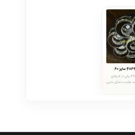
لوستر سقفی مدرن 4869 یکی از کارهای
 می باشد مناسب منازل مدرن
 بدنه است..