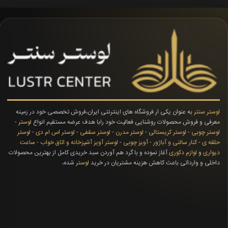
لوستر سنتر
به عنوان یکی ار فروشگاه های اینترنتی ایران،فروش تخصصی خود در زمینه
معرفی و فروش محصولات روشنایی فعالیت خود رابا هدف عرضه مستقیم انواع
لوستر
-
لوستر چوبی
-
لوستر کریستالی
-
لوستر مدرن
-
لوستر سقفی
-
لوستر اس ام دی
-
لوستر
حلقه ی
-
کنار سالنی و آباژور
-
آویز چوبی
-
لوستر آویز آشپزخانه و اتاق خواب
-
ساعت
دیواری
و
لوازم دکوری
آغاز نموده و با گرد هم آوردن سبد خریدی کامل از بهترین محصولات
داخلی و وارداتی باعث کاهش هزینه مشتریان در خرید
لوستر
شده،