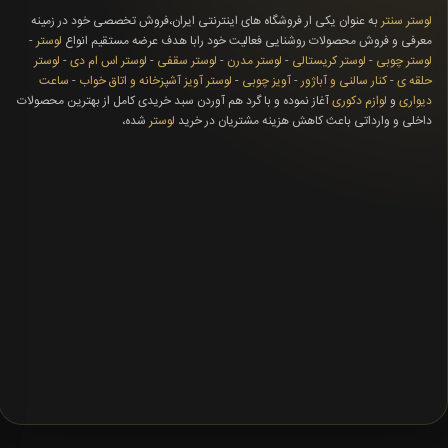
لوستر سنتر
به عنوان یکی ار فروشگاه های اینترنتی ایران،فروش تخصصی خود در زمینه
معرفی و فروش محصولات روشنایی فعالیت خود رابا هدف عرضه مستقیم انواع
لوستر
-
لوستر چوبی
-
لوستر کریستالی
-
لوستر مدرن
-
لوستر سقفی
-
لوستر اس ام دی
-
لوستر
حلقه ی
-
کنار سالنی و آباژور
-
آویز چوبی
-
لوستر آویز آشپزخانه و اتاق خواب
-
ساعت
دیواری
و
لوازم دکوری
آغاز نموده و با گرد هم آوردن سبد خریدی کامل از بهترین محصولات
داخلی و وارداتی باعث کاهش هزینه مشتریان در خرید
لوستر
شده،