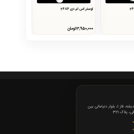
لوستر اس ام دی 2686
لوستر اس ام دی 9817
..
..
3,950,000تومان
4,900,000تومان
تهران، شهرک اندیشه، فاز 1، بلوار دنیامالی بین
 پلاک 321