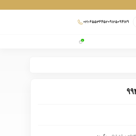
021-65536452
09125094179
0