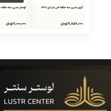
آویز مدرن سه حلقه اس ام دی 302
لوستر مدرن سه حلقه 
..
..
7,857,000تومان
7,000,000تومان