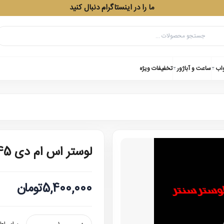
ما را در اینستاگرام دنبال کنید
واب
ساعت و آباژور
تخفیفات ویژه
لوستر اس ام دی 9945
5,400,000تومان