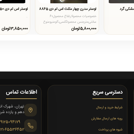
مشکی گرد
لوستر مدرن چهار مثلث اس ام دی 8865
لوستر اس ام دی 2650
خصوصیات محصولارتفاع محصول60
..
سانتی‌مترجنس محصولگلسی،آلومنیومنوع
لامپاس ام دی با قابلیت تعویضابعاد محص..
5,800,000تومان
3,850,000تومان
دسترسی سریع
اطلاعات تماس
شرایط خرید و ارسال
دهم و یازده شرقی،
رویه های ارسال سفارش
09125094179
021-65536452
شیوه های پرداخت