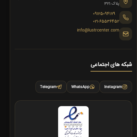
پلاک 321
09125094179
021-65536452
info@lustrcenter.com
شبکه های اجتماعی
Telegram
WhatsApp
Instagram