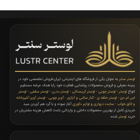
لوستر سنتر
به عنوان یکی ار فروشگاه های اینترنتی ایران،فروش تخصصی خود در
زمینه معرفی و فروش محصولات روشنایی فعالیت خود رابا هدف عرضه مستقیم
انواع
لوستر
-
لوستر چوبی
-
لوستر کریستالی
-
لوستر مدرن
-
لوستر سقفی
-
لوستر
اس ام دی
-
لوستر حلقه ی
-
کنار سالنی و آباژور
-
آویز چوبی
-
لوستر آویز آشپزخانه
و اتاق خواب
-
ساعت دیواری
و
لوازم دکوری
آغاز نموده و با گرد هم آوردن سبد
خریدی کامل از بهترین محصولات داخلی و وارداتی باعث کاهش هزینه مشتریان در
خرید
لوستر
شده،