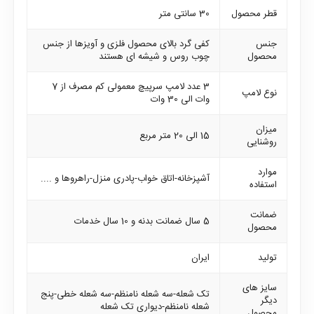
قطر محصول
30 سانتی متر
جنس
کفی گرد بالای محصول فلزی و آویزها از جنس
محصول
چوب روس و شیشه ای هستند
3 عدد لامپ سرپیچ معمولی کم مصرف از 7
نوع لامپ
وات الی 30 وات
میزان
15 الی 20 متر مربع
روشنایی
موارد
آشپزخانه-اتاق خواب-پادری منزل-راهروها و ....
استفاده
ضمانت
5 سال ضمانت بدنه و 10 سال خدمات
محصول
تولید
ایران
سایز های
تک شعله-سه شعله نامنظم-سه شعله خطی-پنج
دیگر
شعله نامنظم-دیواری تک شعله
محصول