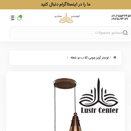
ما را در اینستاگرام دنبال کنید
021-65536452
0
09125094179
/
/
لوستر آویز چوبی کلاب دو شعله