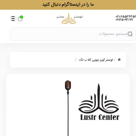
ما را در اینستاگرام دنبال کنید
021-65536452
0
09125094179
/
/
لوستر آویز چوبی کلاب تک