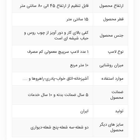
ارتفاع محصول
قابل تنظیم از ارتفاع 45 الی 80 سانتی متر
قطر محصول
15 سانتی متر
کفی بالای کار و دور آویز از چوب روس و
جنس محصول
حباب شیشه ای است
نوع لامپ
1 عدد لامپ سرپیچ معمولی کم مصرف
میزان روشنایی
10 متر مربع
موارد استفاده
آشپزخانه-اتاق خواب-پادری-راهروها و ....
ضمانت
5 سال ضمانت بدنه و 10 سال خدمات
محصول
تولید
ایران
سایز های دیگر
دو شعله-سه شعله-پنج شعله-دیواری
محصول