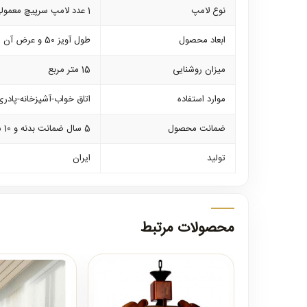
نوع لامپ
1 عدد لامپ سرپیچ معمولی کم مصرف از 7 وات الی 40 وات
ابعاد محصول
طول آویز 50 و عرض آن 50 سانتی متر است و 40 سانتی متر زنجیر متصل شده به بالای آویز است
میزان روشنایی
15 متر مربع
موارد استفاده
اتاق خواب-آشپزخانه-پادری
ضمانت محصول
5 سال ضمانت بدنه و 10 سال خدمات
تولید
ایران
محصولات مرتبط