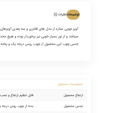
توضیحات
نظرات (1)
آویز چوبی ستاره
از مدل های فانتزی و سه بعدی آویزهای 
میباشد و از نور بسیار خوبی نیز برخوردار بوده و هیچ محدودیتی در میزان وات مصرفی نداشته و از ل
جنس چوب این محصول از چوب روس درجه یک و پخته شده میباشد که از 5 سال ضمانت برخوردار بوده و در هر نوع شرایط آب و هوایی ک
خصوصیات محصول
ارتفاع محصول
قابل تنظیم ارتفاع و نصب از 65 الی 90 سانتی
جنس محصول
بدنه از چوب روس درجه 