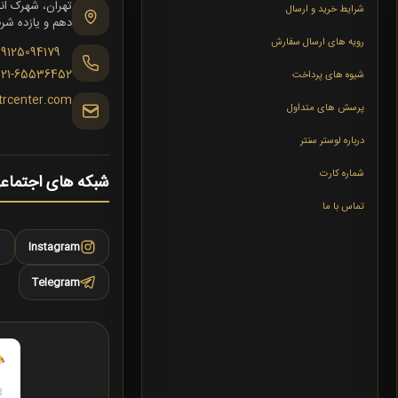
شرایط خرید و ارسال
دهم و یازده شرقی،
رویه های ارسال سفارش
09125094179
021-65536452
شیوه های پرداخت
trcenter.com
پرسش های متداول
درباره لوستر سنتر
شماره کارت
شبکه های اجتماع
تماس با ما
Instagram
Telegram