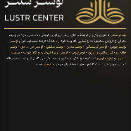
لوستر سنتر
به عنوان یکی ار فروشگاه های اینترنتی ایران،فروش تخصصی خود در زمینه
معرفی و فروش محصولات روشنایی فعالیت خود رابا هدف عرضه مستقیم انواع
لوستر
-
لوستر چوبی
-
لوستر کریستالی
-
لوستر مدرن
-
لوستر سقفی
-
لوستر اس ام دی
-
لوستر
حلقه ی
-
کنار سالنی و آباژور
-
آویز چوبی
-
لوستر آویز آشپزخانه و اتاق خواب
-
ساعت
دیواری
و
لوازم دکوری
آغاز نموده و با گرد هم آوردن سبد خریدی کامل از بهترین محصولات
داخلی و وارداتی باعث کاهش هزینه مشتریان در خرید
لوستر
شده،