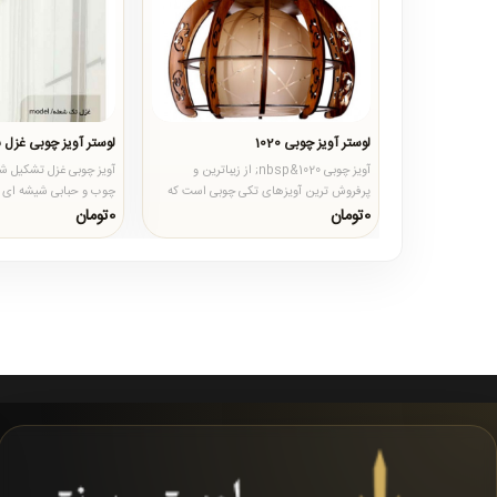
لوستر آویز چوبی 1020
لوستر آویز چوبی غزل 
آویز چوبی 1020&nbsp; از زیباترین و
آویز چوبی غزل تشکیل شده
پرفروش ترین آویزهای تکی چوبی است که
چوب و حبابی شیشه ای 
جنس چوب آن از چوب درجه یک روس..
آن از چوب درجه یک و پ
0تومان
0تومان