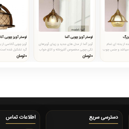
بزرگ
لوستر آویز چوبی آلما
لوستر آویز چوبی آنا
 از بدنه ای تمام
آویز آلما از مدل های جدید و زیبای آویزهای
آویز چوبی آناناسی از 
میباشد و جنس چوب
تکی چوبی مخصوص آشپزخانه و اتاق خواب
گرد تشکیل شده است که
خت..
میباشد که بدنه ای 12 پ..
بسیار زیبا و انحصار..
0تومان
0تومان
دسترسی سریع
اطلاعات تماس