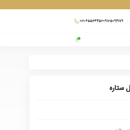
021-65536452
09125094179
0
ل ستاره