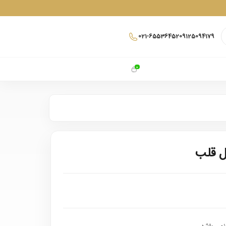
021-65536452
09125094179
0
ل قلب