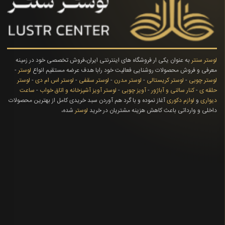
لوستر سنتر
به عنوان یکی ار فروشگاه های اینترنتی ایران،فروش تخصصی خود در زمینه
معرفی و فروش محصولات روشنایی فعالیت خود رابا هدف عرضه مستقیم انواع
لوستر
-
لوستر چوبی
-
لوستر کریستالی
-
لوستر مدرن
-
لوستر سقفی
-
لوستر اس ام دی
-
لوستر
حلقه ی
-
کنار سالنی و آباژور
-
آویز چوبی
-
لوستر آویز آشپزخانه و اتاق خواب
-
ساعت
دیواری
و
لوازم دکوری
آغاز نموده و با گرد هم آوردن سبد خریدی کامل از بهترین محصولات
داخلی و وارداتی باعث کاهش هزینه مشتریان در خرید
لوستر
شده،