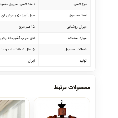
نوع لامپ
1 عدد لامپ سرپیچ معمولی کم مصرف از 7 وات الی 40 وات
ابعاد محصول
طول آویز 50 و عرض آن 50 سانتی متر است و 40 سانتی متر زنجیر متصل شده به بالای آویز است
میزان روشنایی
15 متر مربع
موارد استفاده
اتاق خواب-آشپزخانه-پادری
ضمانت محصول
5 سال ضمانت بدنه و 10 سال خدمات
تولید
ایران
محصولات مرتبط