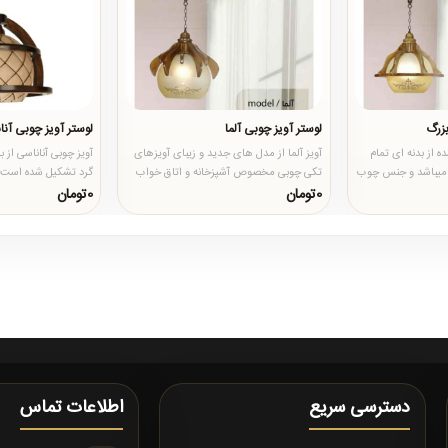
بزرگ
لوستر آویز چوبی آلما
لوستر آویز چوبی آنا
 از بدنه ای تمام
آویز آلما از مدل های جدید و زیبای آویزهای
آویز چوبی آناناسی از 
میباشد و جنس چوب
تکی چوبی مخصوص آشپزخانه و اتاق خواب
گرد تشکیل شده است که
خت..
میباشد که بدنه ای 12 پ..
بسیار زیبا و انحصار..
0تومان
0تومان
دسترسی سریع
اطلاعات تماس