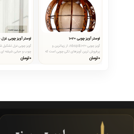
لوستر آویز چوبی 1020
لوستر آویز چوبی غزل 
آویز چوبی 1020&nbsp; از زیباترین و
آویز چوبی غزل تشکیل شده
پرفروش ترین آویزهای تکی چوبی است که
چوب و حبابی شیشه ای 
جنس چوب آن از چوب درجه یک روس..
آن از چوب درجه یک و پ
0تومان
0تومان