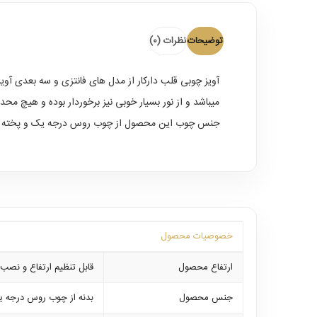
توضیحات
نظرات (0)
آویز چوبی قلب دارکار
از مدل های فانتزی و سه بعدی آویز
میباشد و از نور بسیار خوبی نیز برخوردار بوده و هیچ محدودیتی در میزان وات مصرفی نداشته و از ل
جنس چوب این محصول از چوب روس درجه یک و پخته شده میباشد که از 5 سال ضمانت برخوردار بوده و در هر نوع شرایط آب و هوایی ک
خصوصیات محصول
ارتفاع محصول
قابل تنظیم ارتفاع و نصب از 65 الی 90 سانتی
جنس محصول
بدنه از چوب روس درجه 