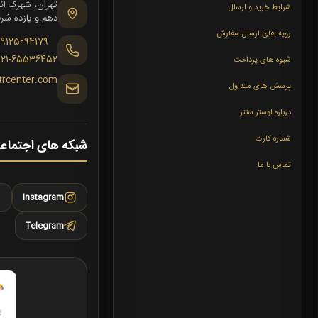
شرایط خرید و ارسال
دهم و یازده شرقی،
رویه های ارسال سفارش
09125094179
021-65536452
شیوه های پرداخت
trcenter.com
پرسش های متداول
درباره لوستر سنتر
شماره کارت
شبکه های اجتماع
تماس با ما
Instagram
Telegram