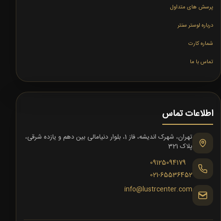
پرسش های متداول
درباره لوستر سنتر
شماره کارت
تماس با ما
اطلاعات تماس
تهران، شهرک اندیشه، فاز 1، بلوار دنیامالی بین دهم و یازده شرقی،
پلاک 321
09125094179
021-65536452
info@lustrcenter.com