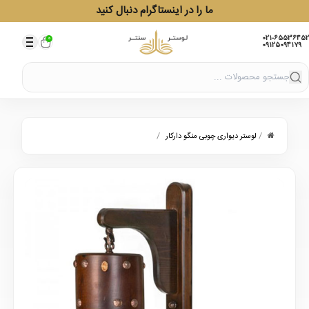
ما را در اینستاگرام دنبال کنید
021-65536452
0
09125094179
/
/
لوستر دیواری چوبی منگو دارکار