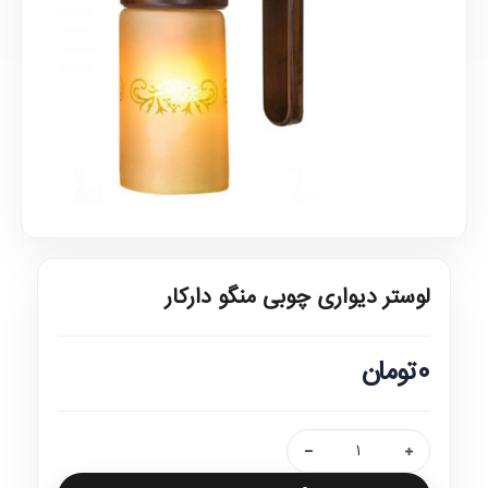
لوستر دیواری چوبی منگو دارکار
0تومان