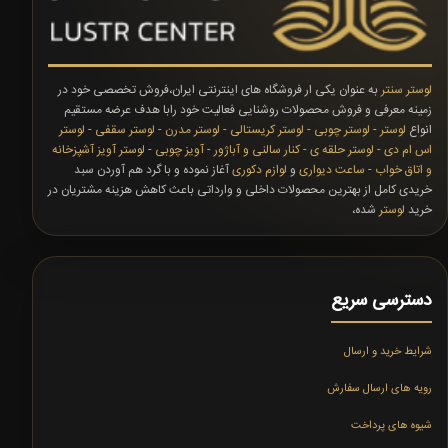
لوستر سنتر
به عنوان یکی ار فروشگاه های اینترنتی ایران،فروش تخصصی خود در
زمینه معرفی و فروش محصولات روشنایی فعالیت خود رابا هدف عرضه مستقیم
انواع
لوستر
-
لوستر چوبی
-
لوستر کریستالی
-
لوستر مدرن
-
لوستر سقفی
-
لوستر
اس ام دی
-
لوستر حلقه ی
-
کنار سالنی و آباژور
-
آویز چوبی
-
لوستر آویز آشپزخانه
و اتاق خواب
-
ساعت دیواری
و
لوازم دکوری
آغاز نموده و با گرد هم آوردن سبد
خریدی کامل از بهترین محصولات داخلی و وارداتی باعث کاهش هزینه مشتریان در
خرید
لوستر
شده،
دسترسی سریع
شرایط خرید و ارسال
رویه های ارسال سفارش
شیوه های پرداخت