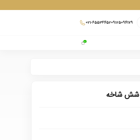
021-65536452
09125094179
0
 شش شاخه