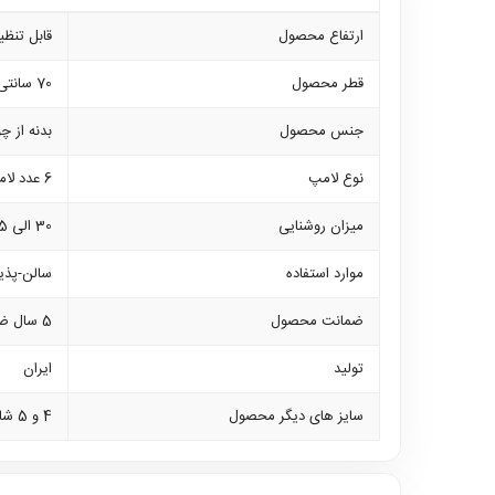
ارتفاع محصول
قابل تنظیم ارتف
قطر محصول
70 سانتی متر
جنس محصول
بدنه از 
نوع لامپ
6 عدد لامپ سرپیچ معمولی در شاخه ها و 2 عدد سرپیچ شمعی در حباب زیر لوستر
میزان روشنایی
30 الی 35 متر مربع
موارد استفاده
سالن-پذیر
ضمانت محصول
5 سال ضمانت بدنه و 10 سال خدمات
تولید
ایران
سایز های دیگر محصول
4 و 5 شاخه و دیواری