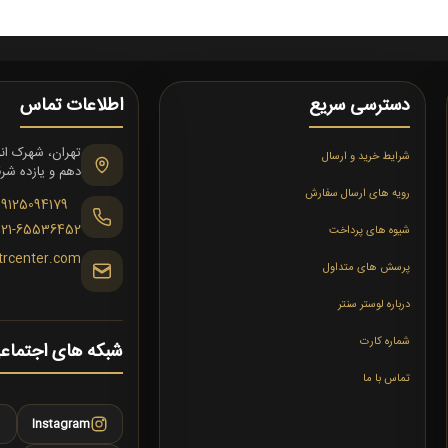
دسترسی سریع
اطلاعات تماس
شرایط خرید و ارسال
دهم و یازده شرقی،
رویه های ارسال سفارش
09125094179
021-65536452
شیوه های پرداخت
trcenter.com
پرسش های متداول
درباره لوستر سنتر
شماره کارت
شبکه های اجتماع
تماس با ما
Instagram