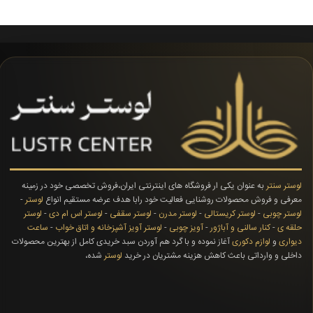
لوستر سنتر
به عنوان یکی ار فروشگاه های اینترنتی ایران،فروش تخصصی خود در زمینه
معرفی و فروش محصولات روشنایی فعالیت خود رابا هدف عرضه مستقیم انواع
لوستر
-
لوستر چوبی
-
لوستر کریستالی
-
لوستر مدرن
-
لوستر سقفی
-
لوستر اس ام دی
-
لوستر
حلقه ی
-
کنار سالنی و آباژور
-
آویز چوبی
-
لوستر آویز آشپزخانه و اتاق خواب
-
ساعت
دیواری
و
لوازم دکوری
آغاز نموده و با گرد هم آوردن سبد خریدی کامل از بهترین محصولات
داخلی و وارداتی باعث کاهش هزینه مشتریان در خرید
لوستر
شده،