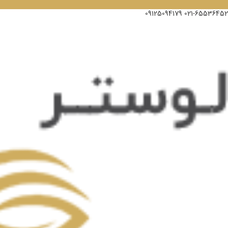
09125094179
021-65536452