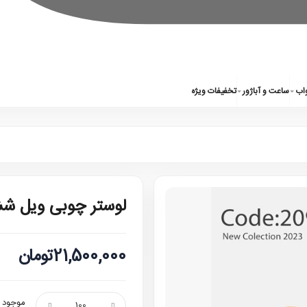
واب
ساعت و آباژور
تخفیفات ویژه
لوستر چوبی ویل شش
21,500,000تومان
موجود ن