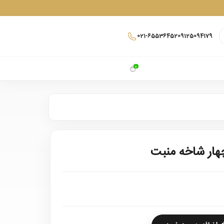
021-65536452
09125094179
0
هار شاخه منبت