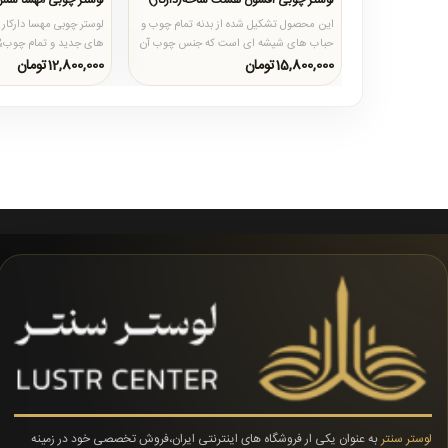
لوستر چوبی افسون هشت شاخه(دارکار)
لوستر چوبی مهسا شش
این محصول تشکیل شده از بدنه تمام چوب و
لوستر چوبی مهسا دارکار
حباب های شیشه ای است که جنس چوب آن
از چوب روس پخته شده و درجه..
کارهای چوبی میباشد که.
15,800,000تومان
12,800,000تومان
لوستر سنتر
به عنوان یکی ار فروشگاه های اینترنتی ایران،فروش تخصصی خود در زمینه