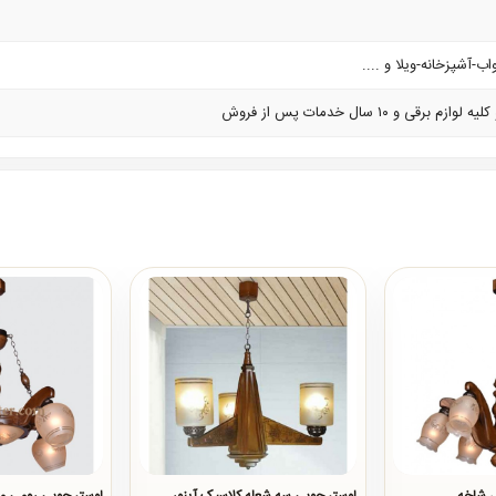
ب-آشپزخانه-ویلا و ....