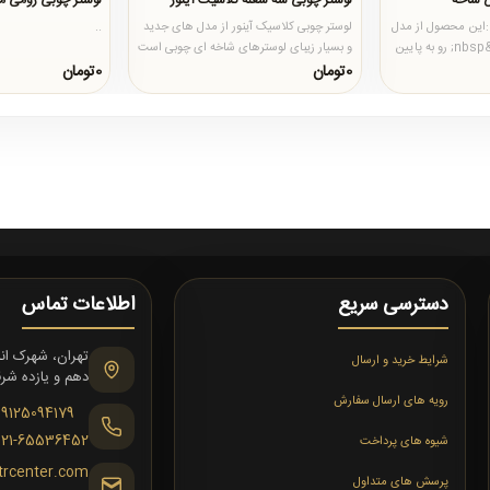
 شاخه
لوستر چوبی سه شعله کلاسیک آینور
لوستر چوبی رومی م
 :این محصول از مدل
لوستر چوبی کلاسیک آینور از مدل های جدید
..
های جدید و تمام چوب&nbsp; رو به پایین
و بسیار زیبای لوسترهای شاخه ای چوبی است
.
که بر روی شاخه های آ..
0تومان
0تومان
دسترسی سریع
اطلاعات تماس
شرایط خرید و ارسال
دهم و یازده شرقی،
رویه های ارسال سفارش
09125094179
021-65536452
شیوه های پرداخت
trcenter.com
پرسش های متداول