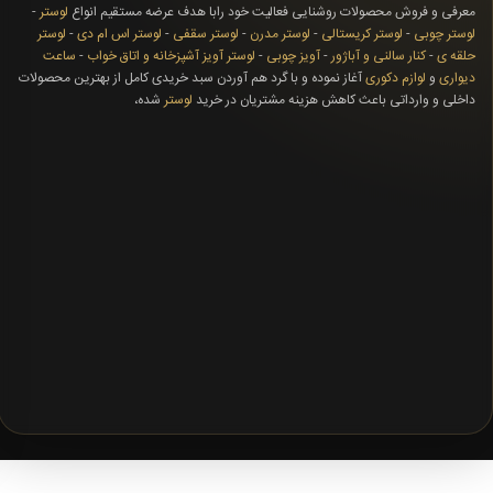
معرفی و فروش محصولات روشنایی فعالیت خود رابا هدف عرضه مستقیم انواع
لوستر
-
لوستر چوبی
-
لوستر کریستالی
-
لوستر مدرن
-
لوستر سقفی
-
لوستر اس ام دی
-
لوستر
حلقه ی
-
کنار سالنی و آباژور
-
آویز چوبی
-
لوستر آویز آشپزخانه و اتاق خواب
-
ساعت
دیواری
و
لوازم دکوری
آغاز نموده و با گرد هم آوردن سبد خریدی کامل از بهترین محصولات
داخلی و وارداتی باعث کاهش هزینه مشتریان در خرید
لوستر
شده،