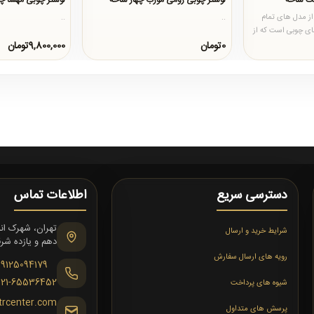
ت شاخه
لوستر چوبی رومی مورب چهار شاخه
لوستر چوبی مهسا چ
از مدل های تمام
..
..
ای چوبی است که از
.
0تومان
9,800,000تومان
دسترسی سریع
اطلاعات تماس
شرایط خرید و ارسال
دهم و یازده شرقی،
رویه های ارسال سفارش
09125094179
021-65536452
شیوه های پرداخت
trcenter.com
پرسش های متداول