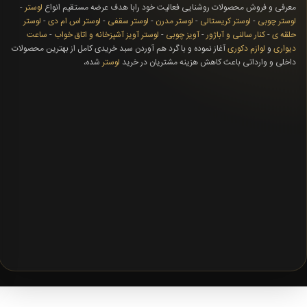
معرفی و فروش محصولات روشنایی فعالیت خود رابا هدف عرضه مستقیم انواع
لوستر
-
لوستر چوبی
-
لوستر کریستالی
-
لوستر مدرن
-
لوستر سقفی
-
لوستر اس ام دی
-
لوستر
حلقه ی
-
کنار سالنی و آباژور
-
آویز چوبی
-
لوستر آویز آشپزخانه و اتاق خواب
-
ساعت
دیواری
و
لوازم دکوری
آغاز نموده و با گرد هم آوردن سبد خریدی کامل از بهترین محصولات
داخلی و وارداتی باعث کاهش هزینه مشتریان در خرید
لوستر
شده،