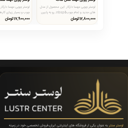
لوستر چوبی مهسا شش شاخه
لوستر چوبی مهسا هش
لوستر چوبی مهسا دارکار :این محصول از مدل
لوستر چوبی مهسا دارکار 
های جدید و تمام چوب&nbsp; رو به پایین
چوب و بسیار زیبای کاره
کارهای چوبی میباشد که..
پرفروش ترین و پرطرفدا.
12,800,000تومان
17,900,000تومان
لوستر سنتر
به عنوان یکی ار فروشگاه های اینترنتی ایران،فروش تخصصی خود در زمینه