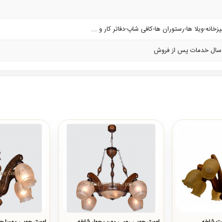
زخانه-ویلا ها-رستوران ها-کافی شاپ-دفاتر کار و ...