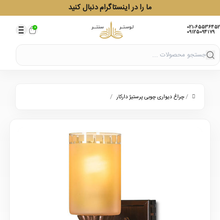
ما را در اینستاگرام دنبال کنید
021-65536452
0
09125094179
/
/
چراغ دیواری چوبی پرستیژ دارکار