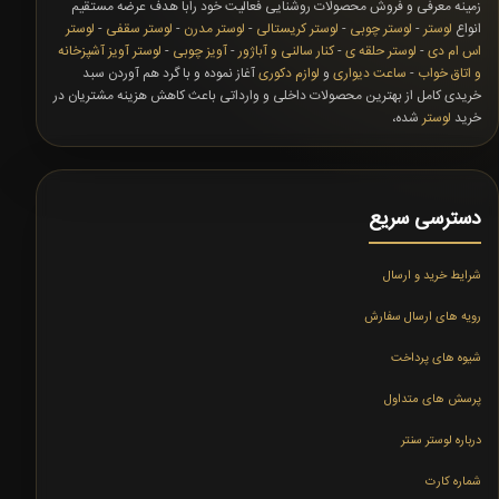
زمینه معرفی و فروش محصولات روشنایی فعالیت خود رابا هدف عرضه مستقیم
انواع
لوستر
-
لوستر چوبی
-
لوستر کریستالی
-
لوستر مدرن
-
لوستر سقفی
-
لوستر
اس ام دی
-
لوستر حلقه ی
-
کنار سالنی و آباژور
-
آویز چوبی
-
لوستر آویز آشپزخانه
و اتاق خواب
-
ساعت دیواری
و
لوازم دکوری
آغاز نموده و با گرد هم آوردن سبد
خریدی کامل از بهترین محصولات داخلی و وارداتی باعث کاهش هزینه مشتریان در
خرید
لوستر
شده،
دسترسی سریع
شرایط خرید و ارسال
رویه های ارسال سفارش
شیوه های پرداخت
پرسش های متداول
درباره لوستر سنتر
شماره کارت