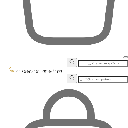
0
021-65536452
09125094179