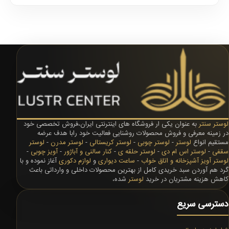
لوستر سنتر
به عنوان یکی ار فروشگاه های اینترنتی ایران،فروش تخصصی خود
در زمینه معرفی و فروش محصولات روشنایی فعالیت خود رابا هدف عرضه
مستقیم انواع
لوستر
-
لوستر چوبی
-
لوستر کریستالی
-
لوستر مدرن
-
لوستر
سقفی
-
لوستر اس ام دی
-
لوستر حلقه ی
-
کنار سالنی و آباژور
-
آویز چوبی
-
لوستر آویز آشپزخانه و اتاق خواب
-
ساعت دیواری
و
لوازم دکوری
آغاز نموده و با
گرد هم آوردن سبد خریدی کامل از بهترین محصولات داخلی و وارداتی باعث
کاهش هزینه مشتریان در خرید
لوستر
شده،
دسترسی سریع