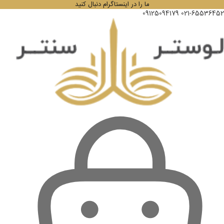
ما را در اینستاگرام دنبال کنید
09125094179
021-65536452