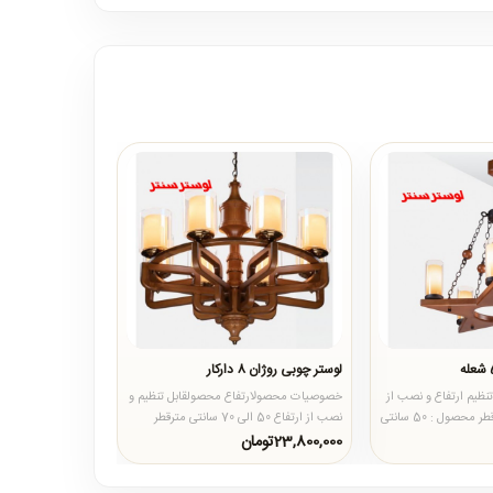
لوستر چوبی روژان 8 دارکار
نظیم ارتفاع و نصب از
خصوصیات محصولارتفاع محصولقابل تنظیم و
5۰ الی 7۰ سانتی مترقطر محصول : 50 سانتی
نصب از ارتفاع 50 الی 70 سانتی مترقطر
..
محصول60 سانتی مترجنس محصو..
23,800,000تومان