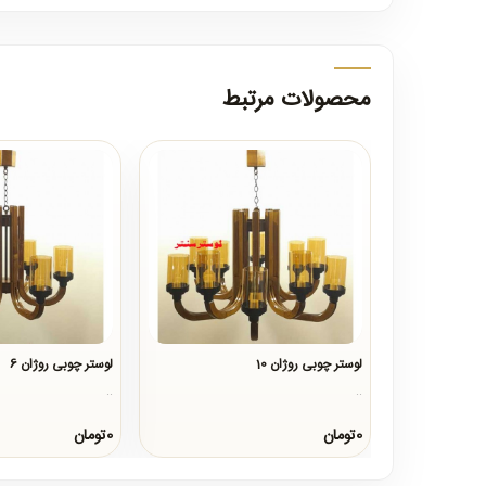
محصولات مرتبط
لوستر چوبی روژان 10
لوستر چوبی روژان 6
..
..
0تومان
0تومان