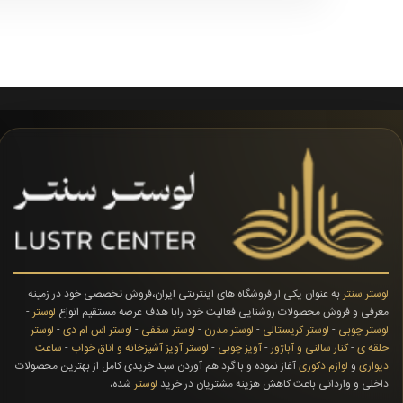
لوستر سنتر
به عنوان یکی ار فروشگاه های اینترنتی ایران،فروش تخصصی خود در زمینه
معرفی و فروش محصولات روشنایی فعالیت خود رابا هدف عرضه مستقیم انواع
لوستر
-
لوستر چوبی
-
لوستر کریستالی
-
لوستر مدرن
-
لوستر سقفی
-
لوستر اس ام دی
-
لوستر
حلقه ی
-
کنار سالنی و آباژور
-
آویز چوبی
-
لوستر آویز آشپزخانه و اتاق خواب
-
ساعت
دیواری
و
لوازم دکوری
آغاز نموده و با گرد هم آوردن سبد خریدی کامل از بهترین محصولات
داخلی و وارداتی باعث کاهش هزینه مشتریان در خرید
لوستر
شده،