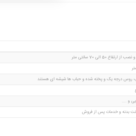
ز ارتفاع 50 الی 70 سانتی متر
وب روس درجه یک و پخته شده و حباب ها شیشه ای هستند
ی و ....