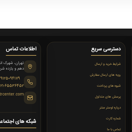
دسترسی سریع
اطلاعات تماس
شرایط خرید و ارسال
دهم و یازده شرقی،
رویه های ارسال سفارش
09125094179
021-65536452
شیوه های پرداخت
trcenter.com
پرسش های متداول
درباره لوستر سنتر
شماره کارت
شبکه های اجتماع
تماس با ما