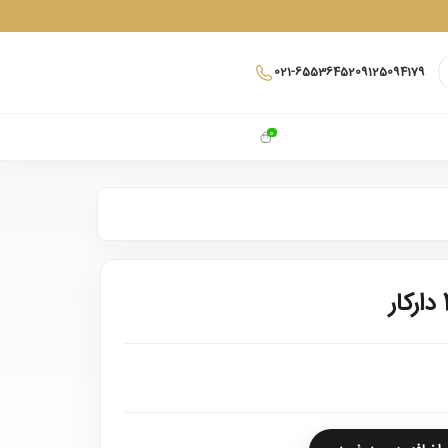
021-65536452
09125094179
0