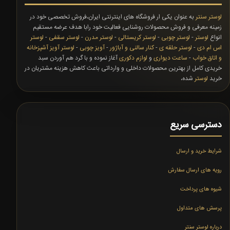
لوستر سنتر
به عنوان یکی ار فروشگاه های اینترنتی ایران،فروش تخصصی خود در
زمینه معرفی و فروش محصولات روشنایی فعالیت خود رابا هدف عرضه مستقیم
انواع
لوستر
-
لوستر چوبی
-
لوستر کریستالی
-
لوستر مدرن
-
لوستر سقفی
-
لوستر
اس ام دی
-
لوستر حلقه ی
-
کنار سالنی و آباژور
-
آویز چوبی
-
لوستر آویز آشپزخانه
و اتاق خواب
-
ساعت دیواری
و
لوازم دکوری
آغاز نموده و با گرد هم آوردن سبد
خریدی کامل از بهترین محصولات داخلی و وارداتی باعث کاهش هزینه مشتریان در
خرید
لوستر
شده،
دسترسی سریع
شرایط خرید و ارسال
رویه های ارسال سفارش
شیوه های پرداخت
پرسش های متداول
درباره لوستر سنتر