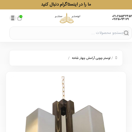
ما را در اینستاگرام دنبال کنید
021-65536452
0
09125094179
/
/
لوستر چوبی آرامش چهار شاخه