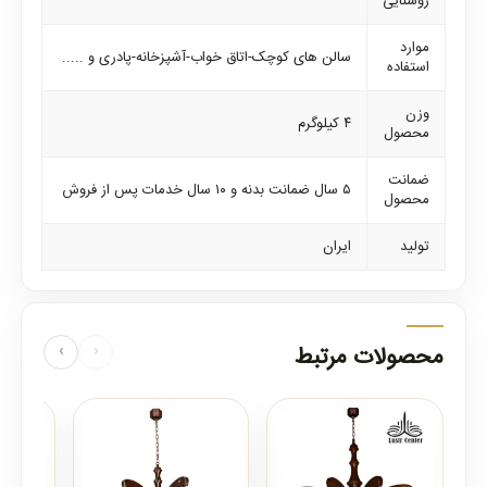
روشنایی
موارد
سالن های کوچک-اتاق خواب-آشپزخانه-پادری و .....
استفاده
وزن
۴ کیلوگرم
محصول
ضمانت
۵ سال ضمانت بدنه و ۱۰ سال خدمات پس از فروش
محصول
تولید
ایران
محصولات مرتبط
‹
›