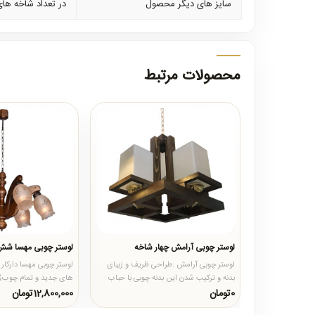
سایز های دیگر محصول
در تعداد شاخه های ۴-۵-۸ و دیواری تک شعله نیز موجود می
محصولات مرتبط
لوستر چوبی آرامش چهار شاخه
لوستر چوبی مهسا شش
لوستر چوبی آرامش :طراحی ظریف و زیبای
لوستر چوبی مهسا دارکار
بدنه و ترکیب شدن این بدنه چوبی با حباب
های مربع شکل نظم و هماهن..
کارهای چوبی میباشد که.
0تومان
12,800,000تومان