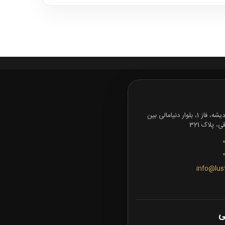
تهران، شهرک اندیشه، فاز 1، بلوار دنیامالی بین
 پلاک 321
info@lus
ی