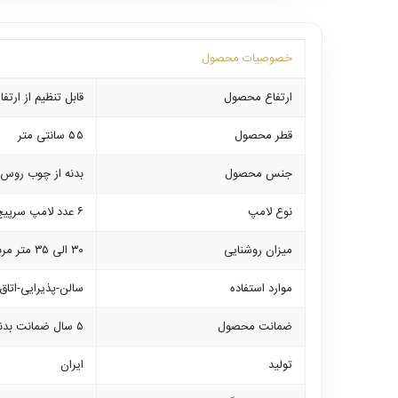
خصوصیات محصول
ارتفاع محصول
قابل تنظیم از ارتفاع ۶۰ الی ۷۵ سانتی
قطر محصول
۵۵ سانتی متر
جنس محصول
بدنه از چوب روس 
نوع لامپ
۶ عدد لامپ سرپیچ معمولی با قابلیت استفاده از انواع لامپ های کم مصرف ال ای دی در وات های مختلف
میزان روشنایی
۳۰ الی ۳۵ متر مربع
موارد استفاده
سالن-پذیرایی-اتاق-
ضمانت محصول
۵ سال ضمانت بدنه و کلیه لوازم برقی
تولید
ایران