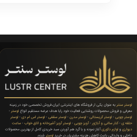
لوستر سنتر
به عنوان یکی ار فروشگاه های اینترنتی ایران،فروش تخصصی خود در زمینه
معرفی و فروش محصولات روشنایی فعالیت خود رابا هدف عرضه مستقیم انواع
لوستر
-
لوستر چوبی
-
لوستر کریستالی
-
لوستر مدرن
-
لوستر سقفی
-
لوستر اس ام دی
-
لوستر
حلقه ی
-
کنار سالنی و آباژور
-
آویز چوبی
-
لوستر آویز آشپزخانه و اتاق خواب
-
ساعت
دیواری
و
لوازم دکوری
آغاز نموده و با گرد هم آوردن سبد خریدی کامل از بهترین محصولات
داخلی و وارداتی باعث کاهش هزینه مشتریان در خرید
لوستر
شده،