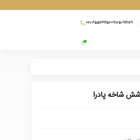
021-65536452
09125094179
0
شش شاخه پادرا