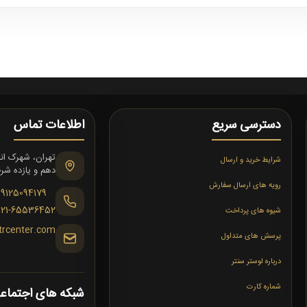
دسترسی سریع
اطلاعات تماس
شرایط خرید و ارسال
دهم و یازده شرقی،
رویه های ارسال سفارش
09125094179
021-65536452
شیوه های پرداخت
trcenter.com
پرسش های متداول
درباره لوستر سنتر
شماره کارت
شبکه های اجتماع