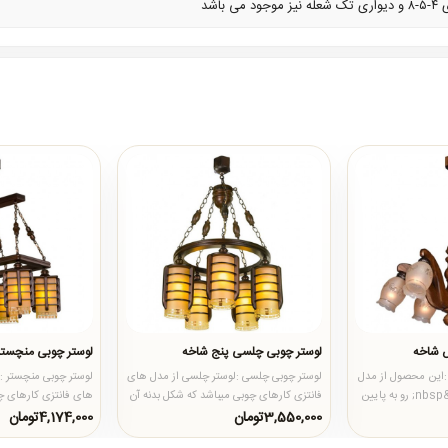
 باشد
 شاخه
لوستر چوبی چلسی پنج شاخه
لوستر چوبی منچست
 :این محصول از مدل
لوستر چوبی چلسی :لوستر چلسی از مدل های
لوستر چوبی منچستر :
های جدید و تمام چوب&nbsp; رو به پایین
فانتزی کارهای چوبی میباشد که شکل بدنه آن
های فانتزی کارهای چ
.
به صورت گرد طراحی شد..
بدنه آن به صورت مستط
3,550,000تومان
4,174,000تومان