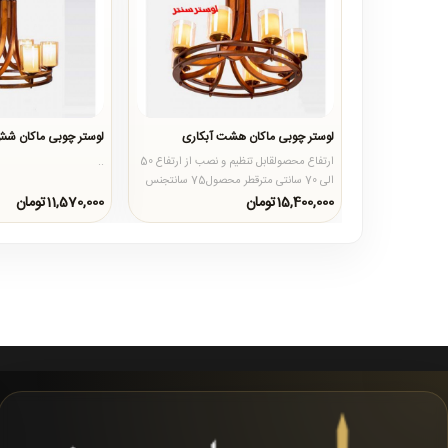
لوستر چوبی ماکان هشت آبکاری
لوستر چوبی ماکان شش
ارتفاع محصولقابل تنظیم و نصب از ارتفاع 50
..
الی 70 سانتی مترقطر محصول75 سانتجنس
محصولبدنه از چوب روس د..
15,400,000تومان
11,570,000تومان