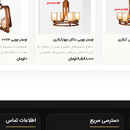
 آبکاری
لوستر چوبی ماکان چهارآبکاری
لوستر چوبی 2073
ارتفاع محصولقابل تنظیم و نصب از ارتفاع 50
خصوصیات محصولارتفا
الی 70 سانتی مترقطر محصول50 سانتجنس
محصولبدنه از چوب روس د..
محصول60 سانتی مترجنس محصو..
8,580,000تومان
0تومان
دسترسی سریع
اطلاعات تماس