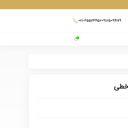
021-65536452
09125094179
0
 خطی