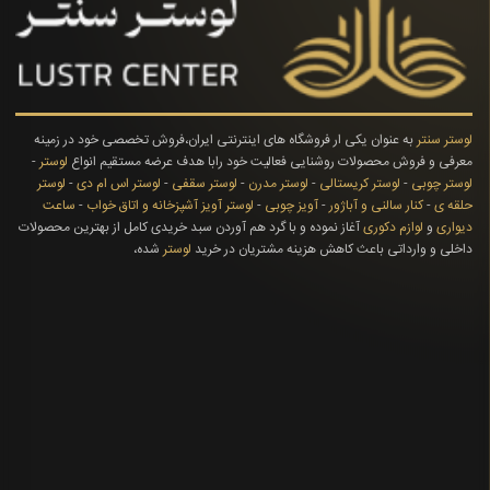
لوستر سنتر
به عنوان یکی ار فروشگاه های اینترنتی ایران،فروش تخصصی خود در زمینه
معرفی و فروش محصولات روشنایی فعالیت خود رابا هدف عرضه مستقیم انواع
لوستر
-
لوستر چوبی
-
لوستر کریستالی
-
لوستر مدرن
-
لوستر سقفی
-
لوستر اس ام دی
-
لوستر
حلقه ی
-
کنار سالنی و آباژور
-
آویز چوبی
-
لوستر آویز آشپزخانه و اتاق خواب
-
ساعت
دیواری
و
لوازم دکوری
آغاز نموده و با گرد هم آوردن سبد خریدی کامل از بهترین محصولات
داخلی و وارداتی باعث کاهش هزینه مشتریان در خرید
لوستر
شده،