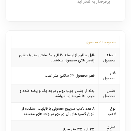
پرطرفدار به شمار آید
خصوصیات محصول
ارتفاع
قابل تنظیم از ارتفاع ۶۰ الی ۹۰ سانتی متر با تنظیم
محصول
زنجیر بالای محصول میباشد .
قطر
قطر محصول ۶۴ سانتی متر است .
محصول
جنس
بدنه از جنس چوب روس درجه یک و پخته شده و
محصول
حباب ها شیشه ای میباشد .
نوع
8 عدد لامپ سرپیچ معمولی با قابلیت استفاده از
لامپ
انواع لامپ های ال ای دی در وات های مختلف
میزان
25 الی 35 متر مربع