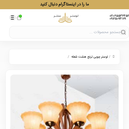
ما را در اینستاگرام دنبال کنید
021-65536452
0
09125094179
/
/
لوستر چوبی ترنج هشت شعله