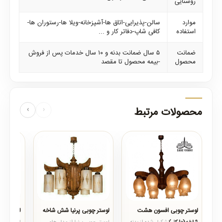
روشنایی
موارد
سالن-پذیرایی-اتاق ها-آشپزخانه-ویلا ها-رستوران ها-
استفاده
کافی شاپ-دفاتر کار و ...
ضمانت
۵ سال ضمانت بدنه و ۱۰ سال خدمات پس از فروش
محصول
-بیمه محصول تا مقصد
محصولات مرتبط
‹
›
لوستر چوبی افسون هشت
لوستر چوبی پرنیا شش شاخه
لوستر چوب