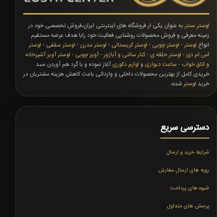
لوستر سنتر
به عنوان یکی ار فروشگاه های اینترنتی ایران،فروش تخصصی خود در
زمینه معرفی و فروش محصولات روشنایی فعالیت خود رابا هدف عرضه مستقیم
انواع
لوستر
-
لوستر چوبی
-
لوستر کریستالی
-
لوستر مدرن
-
لوستر سقفی
-
لوستر
اس ام دی
-
لوستر حلقه ی
-
کنار سالنی و آباژور
-
آویز چوبی
-
لوستر آویز آشپزخانه
و اتاق خواب
-
ساعت دیواری
و
لوازم دکوری
آغاز نموده و با گرد هم آوردن سبد
خریدی کامل از بهترین محصولات داخلی و وارداتی باعث کاهش هزینه مشتریان در
خرید
لوستر
شده،
دسترسی سریع
شرایط خرید و ارسال
رویه های ارسال سفارش
شیوه های پرداخت
پرسش های متداول