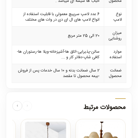
محصول
حباب ها شیشه ای میباشد .
نوع
6 عدد لامپ سرپیچ معمولی با قابلیت استفاده از
لامپ
انواع لامپ های ال ای دی در وات های مختلف
میزان
20 الی 25 متر مربع
روشنایی
موارد
سالن-پذیرایی-اتاق ها-آشپزخانه-ویلا ها-رستوران ها-
استفاده
کافی شاپ-دفاتر کار و ...
ضمانت
2 سال ضمانت بدنه و ۱۰ سال خدمات پس از فروش
محصول
-بیمه محصول تا مقصد
محصولات مرتبط
‹
›