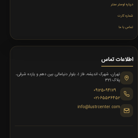
درباره لوستر سنتر
شماره کارت
تماس با ما
اطلاعات تماس
تهران، شهرک اندیشه، فاز 1، بلوار دنیامالی بین دهم و یازده شرقی،
پلاک 321
09125094179
021-65536452
info@lustrcenter.com