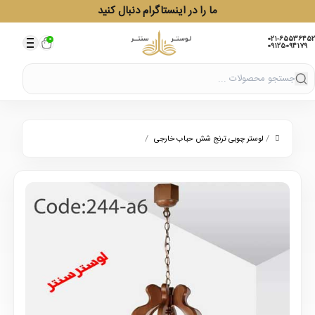
ما را در اینستاگرام دنبال کنید
021-65536452
0
09125094179
/
/
لوستر چوبی ترنج شش حباب خارجی