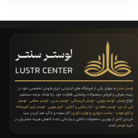
لوستر سنتر
به عنوان یکی ار فروشگاه های اینترنتی ایران،فروش تخصصی خود در
زمینه معرفی و فروش محصولات روشنایی فعالیت خود رابا هدف عرضه مستقیم
انواع
لوستر
-
لوستر چوبی
-
لوستر کریستالی
-
لوستر مدرن
-
لوستر سقفی
-
لوستر
اس ام دی
-
لوستر حلقه ی
-
کنار سالنی و آباژور
-
آویز چوبی
-
لوستر آویز آشپزخانه
و اتاق خواب
-
ساعت دیواری
و
لوازم دکوری
آغاز نموده و با گرد هم آوردن سبد
خریدی کامل از بهترین محصولات داخلی و وارداتی باعث کاهش هزینه مشتریان در
خرید
لوستر
شده،