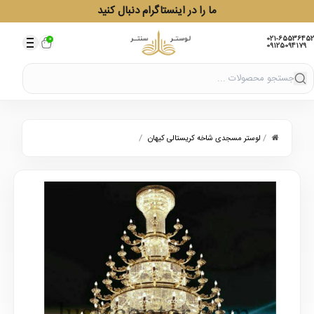
ما را در اینستاگرام دنبال کنید
021-65536452
0
09125094179
/
/
لوستر مسجدی شاخه کریستالی کیهان